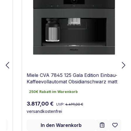
Miele CVA 7845 125 Gala Edition Einbau-
Kaffeevollautomat Obsidianschwarz matt
250€ Rabatt im Warenkorb
250€ Rabatt im Warenkorb
Regulärer Preis:
Verkaufspreis:
3.817,00 €
UVP:
4.499,00 €
versandkostenfrei
In den Warenkorb