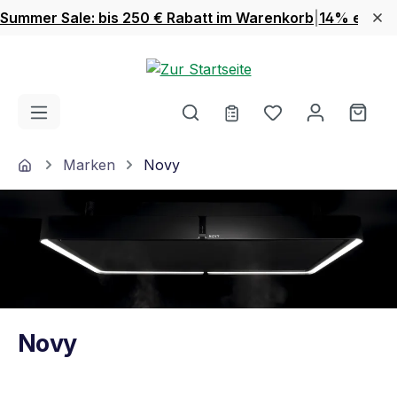
Summer Sale: bis 250 € Rabatt im Warenkorb
|
14% extra 
Zum Hauptinhalt springen
Du hast 0 Produ
Ware
Home
Marken
Novy
Novy