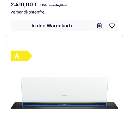
Regulärer Preis:
Verkaufspreis:
2.410,00 €
UVP:
3.736,00 €
versandkostenfrei
In den Warenkorb
Vollständiges Energielabel anzeigen
Energieklasse A. Höchste bis niedrigste Ef