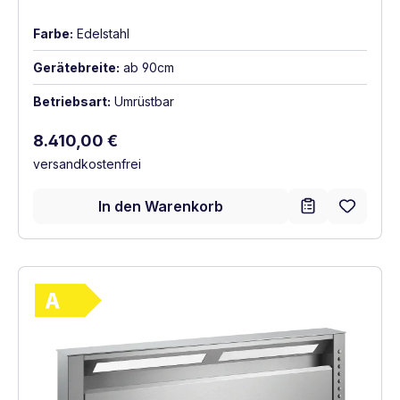
Farbe:
Edelstahl
Gerätebreite:
ab 90cm
Betriebsart:
Umrüstbar
Regulärer Preis:
8.410,00 €
versandkostenfrei
In den Warenkorb
Vollständiges Energielabel anzeigen
Energieklasse A. Höchste bis niedrigste Ef