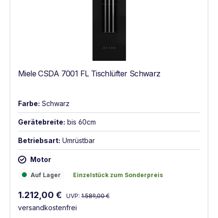
Miele CSDA 7001 FL Tischlüfter Schwarz
Farbe:
Schwarz
Gerätebreite:
bis 60cm
Betriebsart:
Umrüstbar
Motor
Auf Lager
Einzelstück zum Sonderpreis
Auf Lager
Einzelstück zum Sonderpreis
Regulärer Preis:
Verkaufspreis:
1.212,00 €
UVP:
1.589,00 €
versandkostenfrei