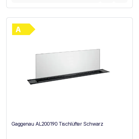
Vollständiges Energielabel anzeigen
Energieklasse A. Höchste bis niedrigste Ef
Gaggenau AL200190 Tischlüfter Schwarz