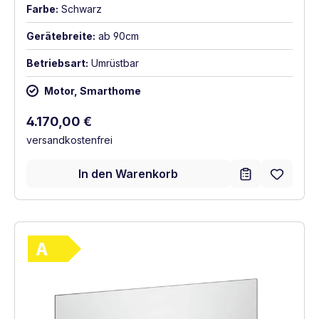
Farbe:
Schwarz
Gerätebreite:
ab 90cm
Betriebsart:
Umrüstbar
Motor, Smarthome
Regulärer Preis:
4.170,00 €
versandkostenfrei
In den Warenkorb
Vollständiges Energielabel anzeigen
Energieklasse A. Höchste bis niedrigste Ef