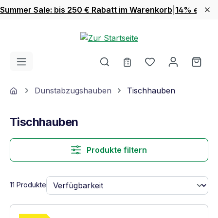
Summer Sale: bis 250 € Rabatt im Warenkorb
|
14% extra 
Zum Hauptinhalt springen
Du hast 0 Produ
Ware
Home
Dunstabzugshauben
Tischhauben
Tischhauben
Produkte filtern
11 Produkte
Vollständiges Energielabel anzeigen
Energieklasse A. Höchste bis niedrigste Ef