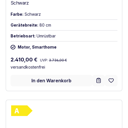
Schwarz
Farbe:
Schwarz
Gerätebreite:
80 cm
Betriebsart:
Umrüstbar
Motor, Smarthome
Regulärer Preis:
Verkaufspreis:
2.410,00 €
UVP:
3.736,00 €
versandkostenfrei
In den Warenkorb
Vollständiges Energielabel anzeigen
Energieklasse A. Höchste bis niedrigste Ef