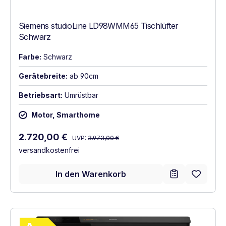
Siemens studioLine LD98WMM65 Tischlüfter
Schwarz
Farbe:
Schwarz
Gerätebreite:
ab 90cm
Betriebsart:
Umrüstbar
Motor, Smarthome
Regulärer Preis:
Verkaufspreis:
2.720,00 €
UVP:
3.973,00 €
versandkostenfrei
In den Warenkorb
Vollständiges Energielabel anzeigen
Energieklasse A. Höchste bis niedrigste Ef