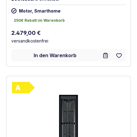
Motor, Smarthome
250€ Rabatt im Warenkorb
250€ Rabatt im Warenkorb
Regulärer Preis:
2.479,00 €
versandkostenfrei
In den Warenkorb
Vollständiges Energielabel anzeigen
Energieklasse A. Höchste bis niedrigste Ef