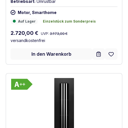
Betriebsart:
Umrüstbar
Motor, Smarthome
Auf Lager
Einzelstück zum Sonderpreis
Auf Lager
Einzelstück zum Sonderpreis
Regulärer Preis:
Verkaufspreis:
2.720,00 €
UVP:
3.973,00 €
versandkostenfrei
In den Warenkorb
Vollständiges Energielabel anzeigen
Energieklasse A++. Höchste bis niedrigste