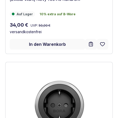
Auf Lager
10% extra auf B-Ware
Auf Lager
10% extra auf B-Ware
Regulärer Preis:
Verkaufspreis:
34,00 €
UVP:
50,00 €
versandkostenfrei
In den Warenkorb