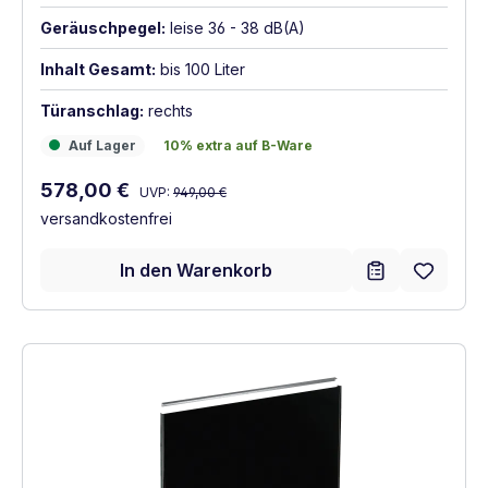
Geräuschpegel:
leise 36 - 38 dB(A)
Inhalt Gesamt:
bis 100 Liter
Türanschlag:
rechts
Auf Lager
10% extra auf B-Ware
Auf Lager
10% extra auf B-Ware
Regulärer Preis:
Verkaufspreis:
578,00 €
UVP:
949,00 €
versandkostenfrei
In den Warenkorb