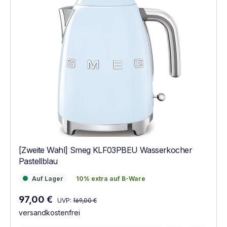
[Zweite Wahl] Smeg KLF03PBEU Wasserkocher
Pastellblau
Auf Lager
10% extra auf B-Ware
Auf Lager
10% extra auf B-Ware
Regulärer Preis:
Verkaufspreis:
97,00 €
UVP:
169,00 €
versandkostenfrei