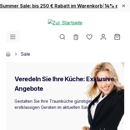
Summer Sale: bis 250 € Rabatt im Warenkorb
|
14% extra 
Zum Hauptinhalt springen
Du hast 0 Produ
Ware
Home
Sale
Veredeln Sie Ihre Küche: Exklusive
Angebote
Gestalten Sie Ihre Traumküche günstiger mit
erstklassigen Geräten im aktuellen Sale