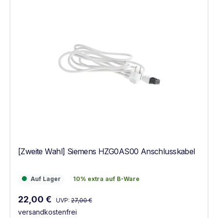
[Zweite Wahl] Siemens HZG0AS00 Anschlusskabel
Auf Lager
10% extra auf B-Ware
Auf Lager
10% extra auf B-Ware
Regulärer Preis:
Verkaufspreis:
22,00 €
UVP:
27,00 €
versandkostenfrei