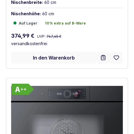
Nischenbreite:
60 cm
Nischenhöhe:
60 cm
Auf Lager
10% extra auf B-Ware
Auf Lager
10% extra auf B-Ware
Regulärer Preis:
Verkaufspreis:
374,99 €
UVP:
747,45 €
versandkostenfrei
In den Warenkorb
Vollständiges Energielabel anzeigen
Energieklasse A++. Höchste bis niedrigste