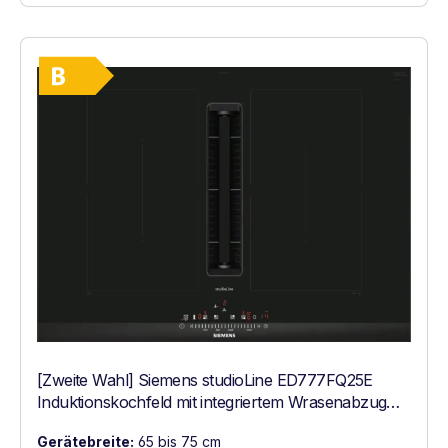
Vollständiges Energielabel anzeigen
Energieklasse B. Höchste bis niedrigste Ef
[Zweite Wahl] Siemens studioLine ED777FQ25E
Induktionskochfeld mit integriertem Wrasenabzug
Schwarz
Gerätebreite:
65 bis 75 cm