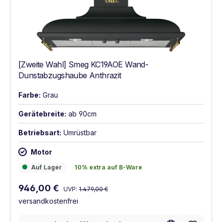
[Zweite Wahl] Smeg KC19AOE Wand-
Dunstabzugshaube Anthrazit
Farbe:
Grau
Gerätebreite:
ab 90cm
Betriebsart:
Umrüstbar
Motor
Auf Lager
10% extra auf B-Ware
Auf Lager
10% extra auf B-Ware
Regulärer Preis:
Verkaufspreis:
946,00 €
UVP:
1.479,00 €
versandkostenfrei