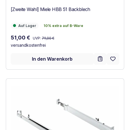
[Zweite Wahl] Miele HBB 51 Backblech
Auf Lager
10% extra auf B-Ware
Auf Lager
10% extra auf B-Ware
Regulärer Preis:
Verkaufspreis:
51,00 €
UVP:
79,00 €
versandkostenfrei
In den Warenkorb