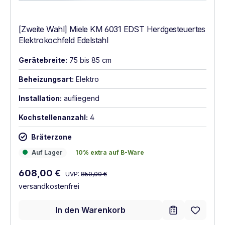
[Zweite Wahl] Miele KM 6031 EDST Herdgesteuertes
Elektrokochfeld Edelstahl
Gerätebreite:
75 bis 85 cm
Beheizungsart:
Elektro
Installation:
aufliegend
Kochstellenanzahl:
4
Bräterzone
Auf Lager
10% extra auf B-Ware
Auf Lager
10% extra auf B-Ware
Regulärer Preis:
Verkaufspreis:
608,00 €
UVP:
850,00 €
versandkostenfrei
In den Warenkorb