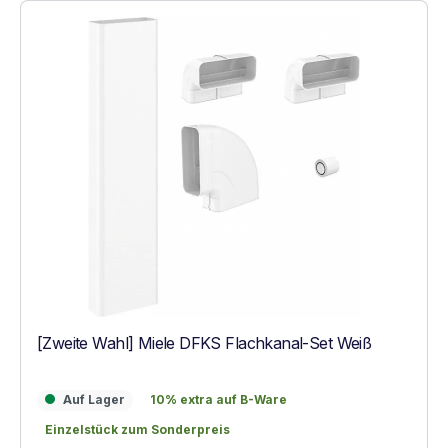
[Zweite Wahl] Miele DFKS Flachkanal-Set Weiß
Auf Lager
10% extra auf B-Ware
Auf Lager
10% extra auf B-Ware
Einzelstück zum Sonderpreis
Einzelstück zum Sonderpreis