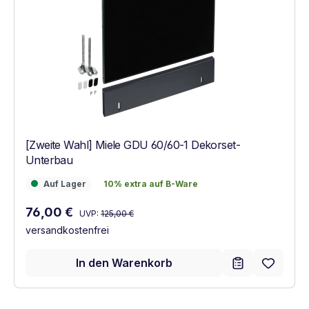
[Zweite Wahl] Miele GDU 60/60-1 Dekorset-
Unterbau
Auf Lager
10% extra auf B-Ware
Auf Lager
10% extra auf B-Ware
Regulärer Preis:
Verkaufspreis:
76,00 €
UVP:
125,00 €
versandkostenfrei
In den Warenkorb