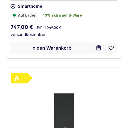
Smarthome
Auf Lager
10% extra auf B-Ware
Auf Lager
10% extra auf B-Ware
Regulärer Preis:
Verkaufspreis:
747,00 €
UVP:
1.049,00 €
versandkostenfrei
In den Warenkorb
Vollständiges Energielabel anzeigen
Energieklasse A. Höchste bis niedrigste Ef