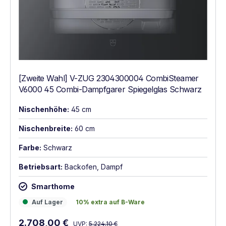
[Zweite Wahl] V-ZUG 2304300004 CombiSteamer
V6000 45 Combi-Dampfgarer Spiegelglas Schwarz
Nischenhöhe:
45 cm
Nischenbreite:
60 cm
Farbe:
Schwarz
Betriebsart:
Backofen, Dampf
Smarthome
Auf Lager
10% extra auf B-Ware
Auf Lager
10% extra auf B-Ware
Regulärer Preis:
Verkaufspreis:
2.708,00 €
UVP:
5.224,10 €