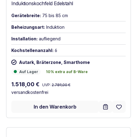
Induktionskochfeld Edelstahl
Gerätebreite:
75 bis 85 cm
Beheizungsart:
Induktion
Installation:
aufliegend
Kochstellenanzahl:
6
Autark, Bräterzone, Smarthome
Auf Lager
10% extra auf B-Ware
Auf Lager
10% extra auf B-Ware
Regulärer Preis:
Verkaufspreis:
1.518,00 €
UVP:
2.789,00 €
versandkostenfrei
In den Warenkorb