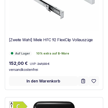
[Zweite Wahl] Miele HFC 92 FlexiClip Vollauszüge
Auf Lager
10% extra auf B-Ware
Auf Lager
10% extra auf B-Ware
Regulärer Preis:
Verkaufspreis:
152,00 €
UVP:
249,00 €
versandkostenfrei
In den Warenkorb
Vollständiges Energielabel anzeigen
Energieklasse C. Höchste bis niedrigste Ef