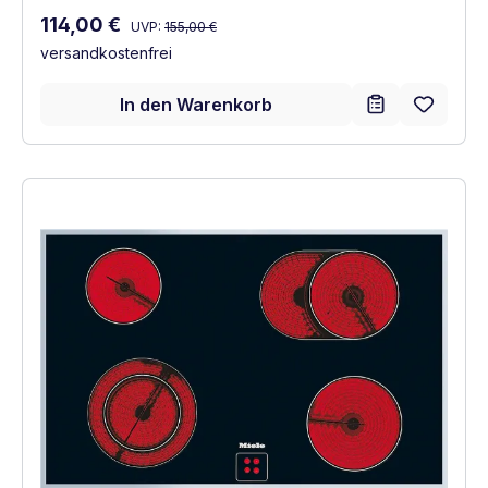
Regulärer Preis:
Verkaufspreis:
114,00 €
UVP:
155,00 €
versandkostenfrei
In den Warenkorb