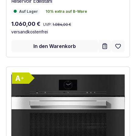
Reservoir Edelstahl
Auf Lager
10% extra auf B-Ware
Auf Lager
10% extra auf B-Ware
Regulärer Preis:
Verkaufspreis:
1.060,00 €
UVP:
1.084,00 €
versandkostenfrei
In den Warenkorb
Vollständiges Energielabel anzeigen
Energieklasse A+. Höchste bis niedrigste E