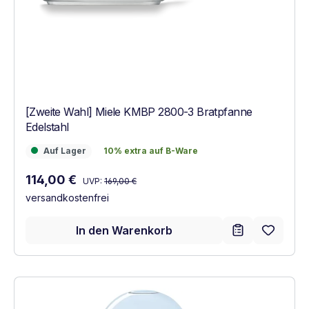
[Zweite Wahl] Miele KMBP 2800-3 Bratpfanne
Edelstahl
Auf Lager
10% extra auf B-Ware
Auf Lager
10% extra auf B-Ware
Regulärer Preis:
Verkaufspreis:
114,00 €
UVP:
169,00 €
versandkostenfrei
In den Warenkorb