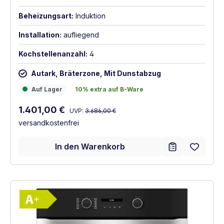
Beheizungsart:
Induktion
Installation:
aufliegend
Kochstellenanzahl:
4
Autark, Bräterzone, Mit Dunstabzug
Auf Lager
10% extra auf B-Ware
Auf Lager
10% extra auf B-Ware
Regulärer Preis:
Verkaufspreis:
1.401,00 €
UVP:
3.686,00 €
versandkostenfrei
In den Warenkorb
Vollständiges Energielabel anzeigen
Energieklasse A+. Höchste bis niedrigste E