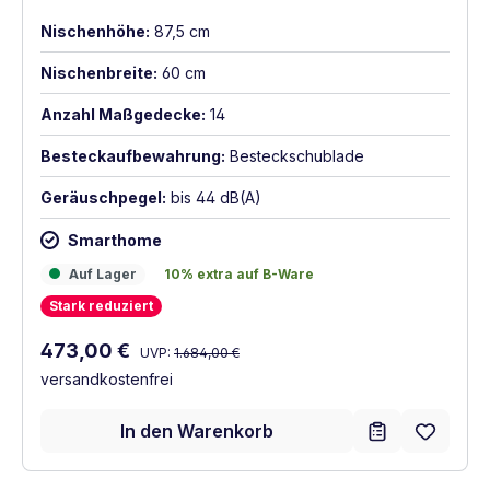
Nischenhöhe:
87,5 cm
Nischenbreite:
60 cm
Anzahl Maßgedecke:
14
Besteckaufbewahrung:
Besteckschublade
Geräuschpegel:
bis 44 dB(A)
Smarthome
Auf Lager
10% extra auf B-Ware
Auf Lager
10% extra auf B-Ware
Stark reduziert
Stark reduziert
Regulärer Preis:
Verkaufspreis:
473,00 €
UVP:
1.684,00 €
versandkostenfrei
In den Warenkorb