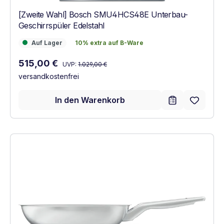
[Zweite Wahl] Bosch SMU4HCS48E Unterbau-
Geschirrspüler Edelstahl
Auf Lager
10% extra auf B-Ware
Auf Lager
10% extra auf B-Ware
Regulärer Preis:
Verkaufspreis:
515,00 €
UVP:
1.029,00 €
versandkostenfrei
In den Warenkorb