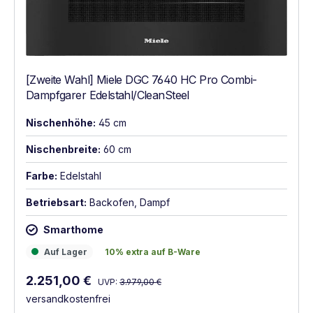
[Zweite Wahl] Miele DGC 7640 HC Pro Combi-
Dampfgarer Edelstahl/CleanSteel
Nischenhöhe:
45 cm
Nischenbreite:
60 cm
Farbe:
Edelstahl
Betriebsart:
Backofen, Dampf
Smarthome
Auf Lager
10% extra auf B-Ware
Auf Lager
10% extra auf B-Ware
Regulärer Preis:
Verkaufspreis:
2.251,00 €
UVP:
3.979,00 €
versandkostenfrei