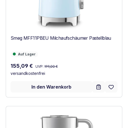
Smeg MFF11PBEU Milchaufschäumer Pastellblau
Auf Lager
Auf Lager
Regulärer Preis:
Verkaufspreis:
155,09 €
UVP:
199,00 €
versandkostenfrei
In den Warenkorb