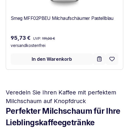
Smeg MFF02PBEU Milchaufschäumer Pastellblau
Regulärer Preis:
Verkaufspreis:
95,73 €
UVP:
119,00 €
versandkostenfrei
In den Warenkorb
Veredeln Sie Ihren Kaffee mit perfektem
Milchschaum auf Knopfdruck
Perfekter Milchschaum für Ihre
Lieblingskaffeegetränke