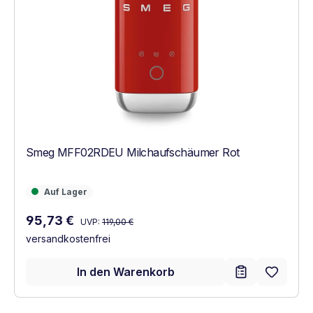
Smeg MFF02RDEU Milchaufschäumer Rot
Auf Lager
Auf Lager
Regulärer Preis:
Verkaufspreis:
95,73 €
UVP:
119,00 €
versandkostenfrei
In den Warenkorb