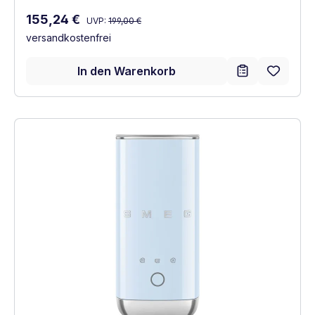
Regulärer Preis:
Verkaufspreis:
155,24 €
UVP:
199,00 €
versandkostenfrei
In den Warenkorb