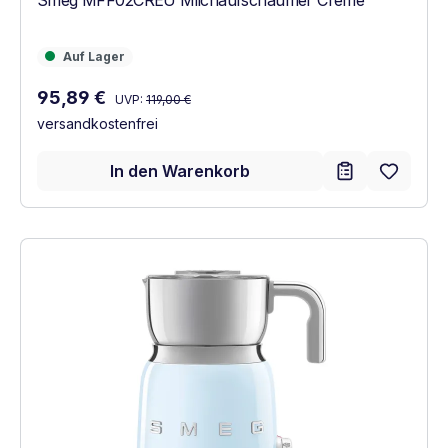
Auf Lager
Auf Lager
Regulärer Preis:
Verkaufspreis:
95,89 €
UVP:
119,00 €
versandkostenfrei
In den Warenkorb