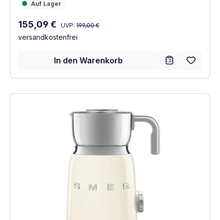
Auf Lager
Auf Lager
Regulärer Preis:
Verkaufspreis:
155,09 €
UVP:
199,00 €
versandkostenfrei
In den Warenkorb