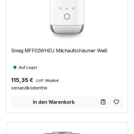
Smeg MFF02WHEU Milchaufschäumer Weiß
Auf Lager
Auf Lager
Regulärer Preis:
Verkaufspreis:
115,35 €
UVP:
119,00 €
versandkostenfrei
In den Warenkorb