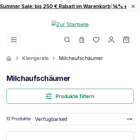
Summer Sale: bis 250 € Rabatt im Warenkorb
|
14% extra 
Zum Hauptinhalt springen
Du hast 0 Produ
Ware
Home
Kleingeräte
Milchaufschäumer
Milchaufschäumer
Produkte filtern
13 Produkte