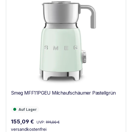
Smeg MFF11PGEU Milchaufschäumer Pastellgrün
Auf Lager
Auf Lager
Regulärer Preis:
Verkaufspreis:
155,09 €
UVP:
199,00 €
versandkostenfrei