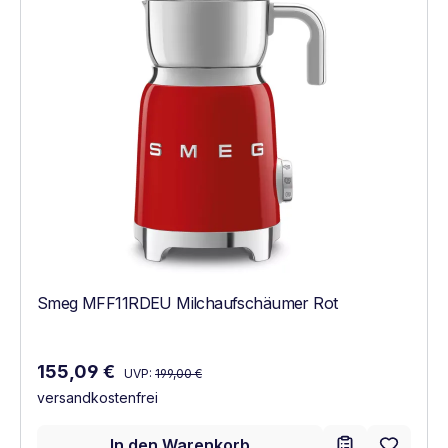
Smeg MFF11RDEU Milchaufschäumer Rot
Regulärer Preis:
Verkaufspreis:
155,09 €
UVP:
199,00 €
versandkostenfrei
In den Warenkorb