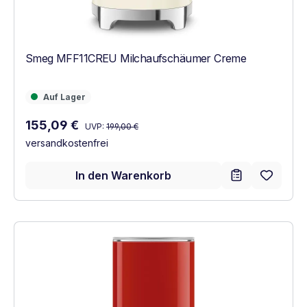
Smeg MFF11CREU Milchaufschäumer Creme
Auf Lager
Auf Lager
Regulärer Preis:
Verkaufspreis:
155,09 €
UVP:
199,00 €
versandkostenfrei
In den Warenkorb