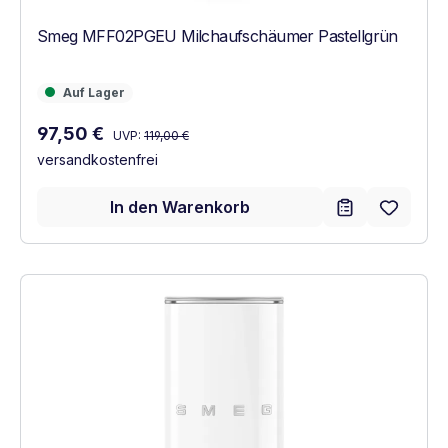
Smeg MFF02PGEU Milchaufschäumer Pastellgrün
Auf Lager
Auf Lager
Regulärer Preis:
Verkaufspreis:
97,50 €
UVP:
119,00 €
versandkostenfrei
In den Warenkorb