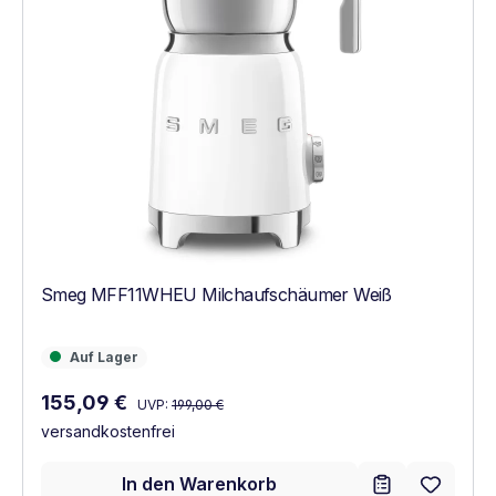
Smeg MFF11WHEU Milchaufschäumer Weiß
Auf Lager
Auf Lager
Regulärer Preis:
Verkaufspreis:
155,09 €
UVP:
199,00 €
versandkostenfrei
In den Warenkorb