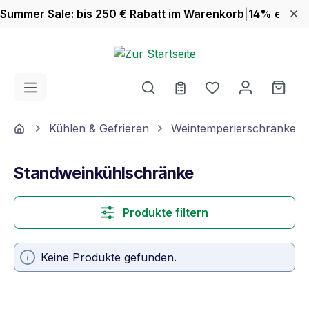
Summer Sale: bis 250 € Rabatt im Warenkorb
|
14% extra 
Zum Hauptinhalt springen
Du hast 0 Produ
Ware
Home
Kühlen & Gefrieren
Weintemperierschränke
Standweinkühlschränke
Produkte filtern
Keine Produkte gefunden.