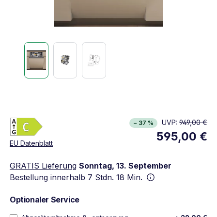
Energieklasse C. Höchste bis niedrigste Effizien
UVP:
949,00 €
− 37 %
Vollständiges Energielabel anzeigen
595,00 €
Öffnet in neuem Fenster
EU Datenblatt
GRATIS Lieferung
Sonntag, 13. September
Bestellung innerhalb
7 Stdn. 18 Min.
Optionaler Service