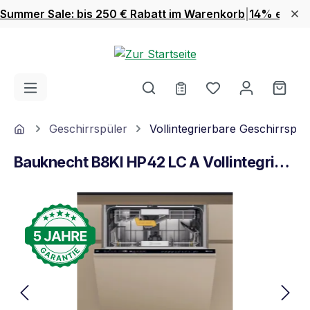
Summer Sale: bis 250 € Rabatt im Warenkorb
|
14% extra 
Zum Hauptinhalt springen
Du hast 0 Produ
Ware
Home
Geschirrspüler
Vollintegrierbare Geschirrspül
Bauknecht B8KI HP42 LC A Vollintegrierter Geschirrspüler Schwarz
Bildergalerie überspringen