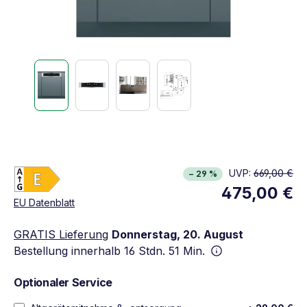
Energieklasse E. Höchste bis niedrigste Effizien
UVP:
669,00 €
− 29 %
Vollständiges Energielabel anzeigen
475,00 €
Öffnet in neuem Fenster
EU Datenblatt
GRATIS Lieferung
Donnerstag, 20. August
Bestellung innerhalb
16 Stdn. 51 Min.
Optionaler Service