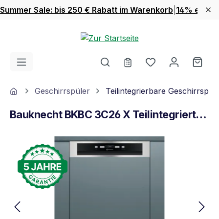
Summer Sale: bis 250 € Rabatt im Warenkorb
|
14% extra 
Zum Hauptinhalt springen
Du hast 0 Produ
Ware
Home
Geschirrspüler
Teilintegrierbare Geschirrspül
Bauknecht BKBC 3C26 X Teilintegrierter Geschirrspüler Edelstahl
Bildergalerie überspringen