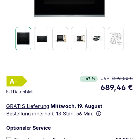
Energieklasse A+. Höchste bis niedrigste Effizi
UVP:
1.296,00 €
− 47 %
Vollständiges Energielabel anzeigen
689,46 €
Öffnet in neuem Fenster
EU Datenblatt
GRATIS Lieferung
Mittwoch, 19. August
Bestellung innerhalb
13 Stdn. 56 Min.
Optionaler Service