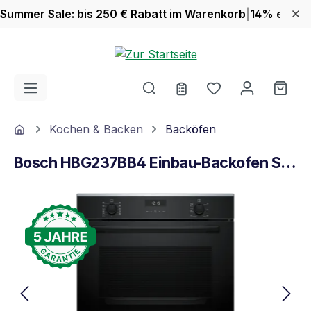
Summer Sale: bis 250 € Rabatt im Warenkorb
|
14% extra 
Zum Hauptinhalt springen
Du hast 0 Produ
Ware
Home
Kochen & Backen
Backöfen
Bosch HBG237BB4 Einbau-Backofen Schwarz
Bildergalerie überspringen