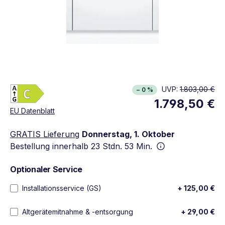
Energieklasse C. Höchste bis niedrigste Effizien
UVP:
1.803,00 €
− 0 %
Vollständiges Energielabel anzeigen
1.798,50 €
Öffnet in neuem Fenster
EU Datenblatt
GRATIS Lieferung
Donnerstag, 1. Oktober
Bestellung innerhalb
23 Stdn. 53 Min.
Optionaler Service
Installationsservice (GS)
+ 125,00 €
Altgerätemitnahme & -entsorgung
+ 29,00 €