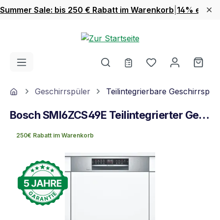
Summer Sale: bis 250 € Rabatt im Warenkorb
|
14% extra 
Zum Hauptinhalt springen
Du hast 0 Produ
Ware
Home
Geschirrspüler
Teilintegrierbare Geschirrspül
Bosch SMI6ZCS49E Teilintegrierter Geschirrspüler Edelstahl
250€ Rabatt im Warenkorb
Bildergalerie überspringen