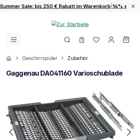
Summer Sale: bis 250 € Rabatt im Warenkorb
|
14% extra 
Zum Hauptinhalt springen
Du hast 0 Produ
Ware
Home
Geschirrspüler
Zubehör
Gaggenau DA041160 Varioschublade
Bildergalerie überspringen