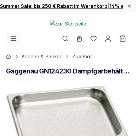
Summer Sale: bis 250 € Rabatt im Warenkorb
|
14% extra 
Zum Hauptinhalt springen
Du hast 0 Produ
Ware
Home
Kochen & Backen
Zubehör
Gaggenau GN124230 Dampfgarbehälter gelocht
Bildergalerie überspringen