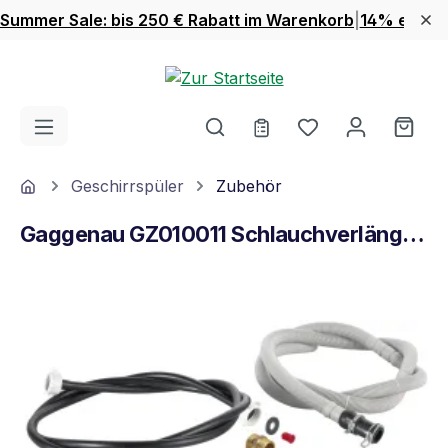
Summer Sale: bis 250 € Rabatt im Warenkorb
|
14% extra 
Zum Hauptinhalt springen
Du hast 0 Produ
Ware
Home
Geschirrspüler
Zubehör
Gaggenau GZ010011 Schlauchverlängerung
Bildergalerie überspringen