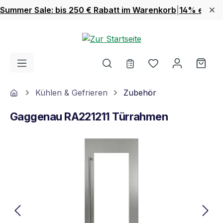
Summer Sale: bis 250 € Rabatt im Warenkorb
|
14% extra 
Zum Hauptinhalt springen
Du hast 0 Produ
Ware
Home
Kühlen & Gefrieren
Zubehör
Gaggenau RA221211 Türrahmen
Bildergalerie überspringen