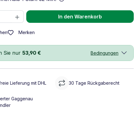
 Anzahl: Gib den gewünschten Wert ein 
In den Warenkorb
Merken
chen
n Sie nur
53,90 €
Bedingungen
reie Lieferung mit DHL
30 Tage Rückgaberecht
sierter Gaggenau
ndler