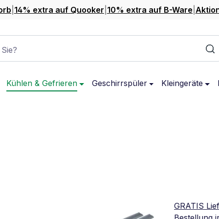
orb
|
14% extra auf Quooker
|
10% extra auf B-Ware
|
Aktio
 Sie?
Kühlen & Gefrieren
Geschirrspüler
Kleingeräte
GRATIS Lie
Bestellung 