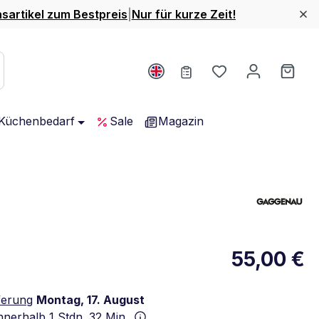
nsartikel zum Bestpreis
|
Nur für kurze Zeit!
Du hast 0 Produ
Ware
Küchenbedarf
Sale
Magazin
55,00 €
ferung
Montag, 17. August
innerhalb
1 Stdn. 32 Min.