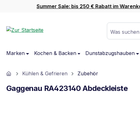
Summer Sale: bis 250 € Rabatt im Warenk
m Hauptinhalt springen
Zur Suche springen
Zur Hauptnavigation springen
Was suchen
Marken
Kochen & Backen
Dunstabzugshauben
Home
Kühlen & Gefrieren
Zubehör
Gaggenau RA423140 Abdeckleiste
Bildergalerie überspringen