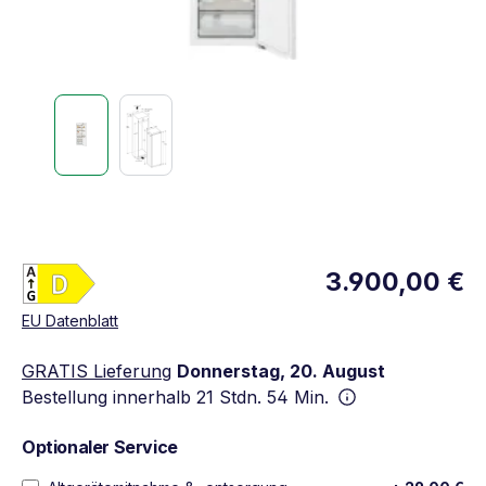
Energieklasse D. Höchste bis niedrigste Effizien
3.900,00 €
Vollständiges Energielabel anzeigen
Öffnet in neuem Fenster
EU Datenblatt
GRATIS Lieferung
Donnerstag, 20. August
Bestellung innerhalb
21 Stdn. 54 Min.
Optionaler Service