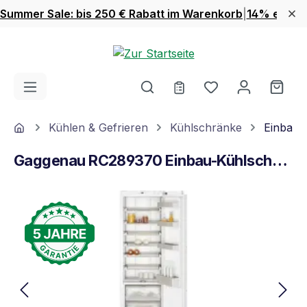
Summer Sale: bis 250 € Rabatt im Warenkorb
|
14% extra 
Zum Hauptinhalt springen
Du hast 0 Produ
Ware
Home
Kühlen & Gefrieren
Kühlschränke
Einbauk
Gaggenau RC289370 Einbau-Kühlschrank
Bildergalerie überspringen