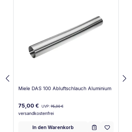
Miele DAS 100 Abluftschlauch Aluminium
Regulärer Preis:
Verkaufspreis:
75,00 €
UVP:
95,00 €
versandkostenfrei
In den Warenkorb