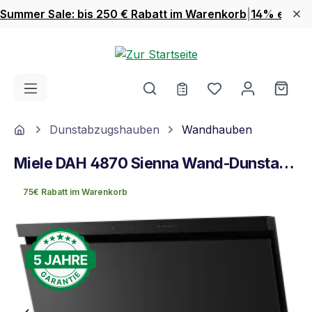
Summer Sale: bis 250 € Rabatt im Warenkorb
|
14% extra 
Zum Hauptinhalt springen
Du hast 0 Produ
Ware
Home
Dunstabzugshauben
Wandhauben
Miele DAH 4870 Sienna Wand-Dunstabzugshaube Obsidianschwarz
75€ Rabatt im Warenkorb
Bildergalerie überspringen