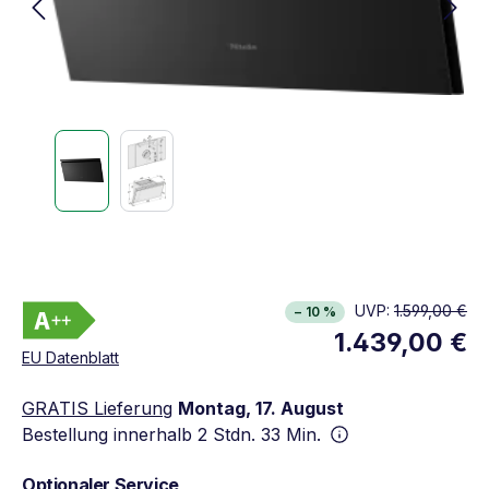
Energieklasse A++. Höchste bis niedrigste Effi
UVP:
1.599,00 €
− 10 %
Vollständiges Energielabel anzeigen
1.439,00 €
Öffnet in neuem Fenster
EU Datenblatt
GRATIS Lieferung
Montag, 17. August
Bestellung innerhalb
2 Stdn. 33 Min.
Optionaler Service