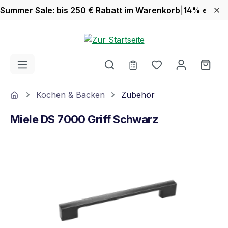
Summer Sale: bis 250 € Rabatt im Warenkorb
|
14% extra 
Zum Hauptinhalt springen
Du hast 0 Produ
Ware
Home
Kochen & Backen
Zubehör
Miele DS 7000 Griff Schwarz
Bildergalerie überspringen