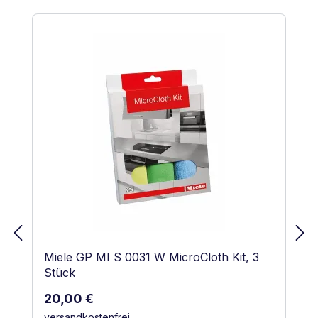
Produktgalerie überspringen
Miele GP MI S 0031 W MicroCloth Kit, 3
Stück
Regulärer Preis:
20,00 €
versandkostenfrei