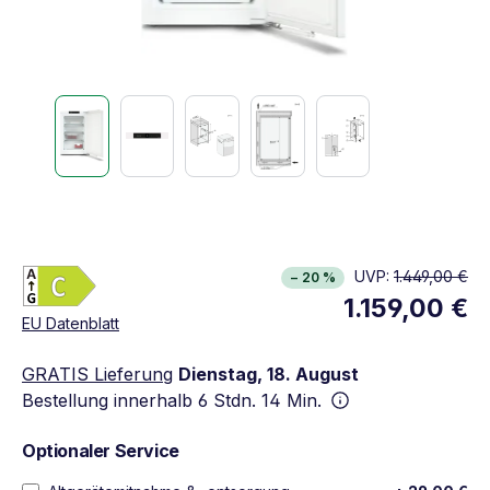
Energieklasse C. Höchste bis niedrigste Effizien
UVP:
1.449,00 €
− 20 %
Vollständiges Energielabel anzeigen
1.159,00 €
Öffnet in neuem Fenster
EU Datenblatt
GRATIS Lieferung
Dienstag, 18. August
Bestellung innerhalb
6 Stdn. 14 Min.
Optionaler Service