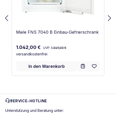
Miele FNS 7040 B Einbau-Gefrierschrank
Regulärer Preis:
Verkaufspreis:
1.042,00 €
UVP:
1.349,00 €
versandkostenfrei
In den Warenkorb
SERVICE-HOTLINE
Unterstützung und Beratung unter: