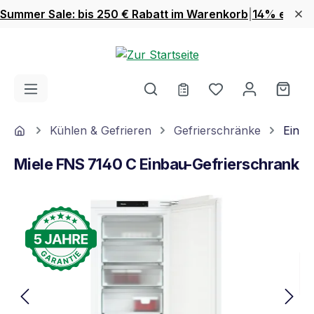
Summer Sale: bis 250 € Rabatt im Warenkorb
|
14% extra 
Zum Hauptinhalt springen
Du hast 0 Produ
Ware
Home
Kühlen & Gefrieren
Gefrierschränke
Einba
Miele FNS 7140 C Einbau-Gefrierschrank
Bildergalerie überspringen