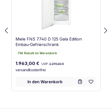
Miele FNS 7740 D 125 Gala Edition
Einbau-Gefrierschrank
75€ Rabatt im Warenkorb
75€ Rabatt im Warenkorb
Regulärer Preis:
Verkaufspreis:
1.963,00 €
UVP:
2.299,00 €
versandkostenfrei
In den Warenkorb