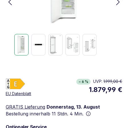
Energieklasse E. Höchste bis niedrigste Effizien
UVP:
1.999,00 €
− 6 %
Vollständiges Energielabel anzeigen
1.879,99 €
Öffnet in neuem Fenster
EU Datenblatt
GRATIS Lieferung
Donnerstag, 13. August
Bestellung innerhalb
11 Stdn. 4 Min.
Optionaler Service