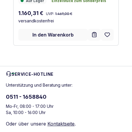
Auf Lager
Einzelstück zum Sonderpreis
Auf Lager
Einzelstück zum Sonderpreis
Regulärer Preis:
Verkaufspreis:
1.160,31 €
UVP:
1.469,00 €
versandkostenfrei
In den Warenkorb
SERVICE-HOTLINE
Unterstützung und Beratung unter:
0511 - 1658840
Mo-Fr, 08:00 - 17:00 Uhr
Sa, 10:00 - 16:00 Uhr
Oder über unsere
Kontaktseite
.