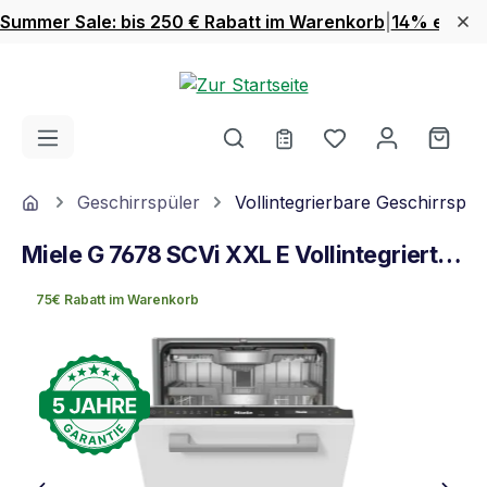
Summer Sale: bis 250 € Rabatt im Warenkorb
|
14% extra 
Zum Hauptinhalt springen
Du hast 0 Produ
Ware
Home
Geschirrspüler
Vollintegrierbare Geschirrspül
Miele G 7678 SCVi XXL E Vollintegrierter Geschirrspüler Obsidianschwarz
75€ Rabatt im Warenkorb
Bildergalerie überspringen