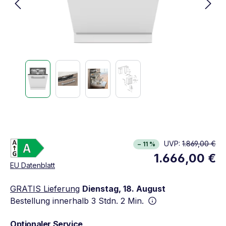
Energieklasse A. Höchste bis niedrigste Effizie
UVP:
1.869,00 €
− 11 %
Vollständiges Energielabel anzeigen
1.666,00 €
Öffnet in neuem Fenster
EU Datenblatt
GRATIS Lieferung
Dienstag, 18. August
Bestellung innerhalb
3 Stdn. 2 Min.
Optionaler Service