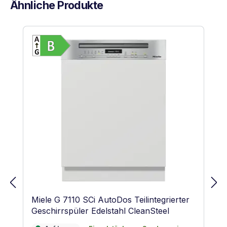
Ähnliche Produkte
Produktgalerie überspringen
Vollständiges Energielabel anzeigen
Energieklasse B. Höchste bis niedrigste
Miele G 7110 SCi AutoDos Teilintegrierter
Geschirrspüler Edelstahl CleanSteel