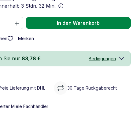
innerhalb
3 Stdn. 32 Min.
 Anzahl: Gib den gewünschten Wert ein 
In den Warenkorb
Merken
chen
n Sie nur
83,78 €
Bedingungen
reie Lieferung mit DHL
30 Tage Rückgaberecht
ierter Miele Fachhändler