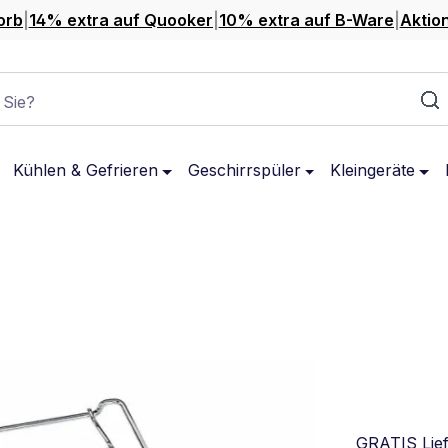
orb
|
14% extra auf Quooker
|
10% extra auf B-Ware
|
Aktio
 Sie?
Kühlen & Gefrieren
Geschirrspüler
Kleingeräte
GRATIS Lie