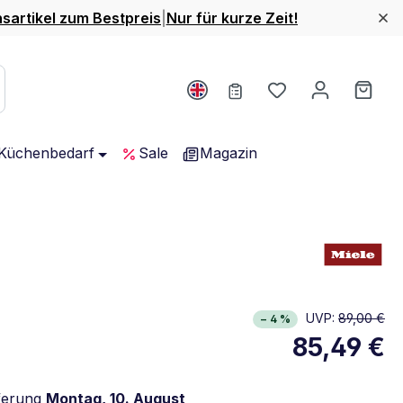
nsartikel zum Bestpreis
|
Nur für kurze Zeit!
Du hast 0 Produ
Ware
Küchenbedarf
Sale
Magazin
UVP:
89,00 €
− 4 %
85,49 €
ferung
Montag, 10. August