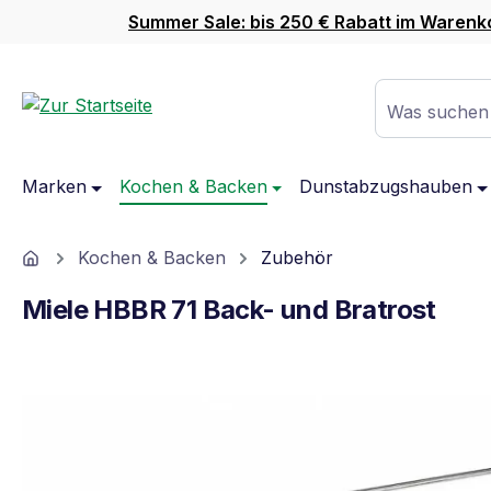
Summer Sale: bis 250 € Rabatt im Warenk
m Hauptinhalt springen
Zur Suche springen
Zur Hauptnavigation springen
Was suchen
Marken
Kochen & Backen
Dunstabzugshauben
Home
Kochen & Backen
Zubehör
Miele HBBR 71 Back- und Bratrost
Bildergalerie überspringen