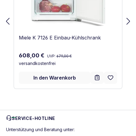
Miele K 7126 E Einbau-Kühlschrank
Regulärer Preis:
Verkaufspreis:
608,00 €
UVP:
679,00 €
versandkostenfrei
In den Warenkorb
SERVICE-HOTLINE
Unterstützung und Beratung unter: