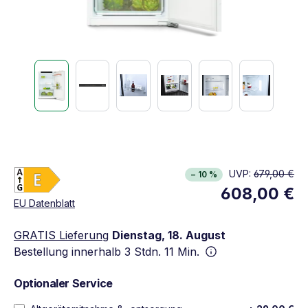
Energieklasse E. Höchste bis niedrigste Effizien
UVP:
679,00 €
− 10 %
Vollständiges Energielabel anzeigen
608,00 €
Öffnet in neuem Fenster
EU Datenblatt
GRATIS Lieferung
Dienstag, 18. August
Bestellung innerhalb
3 Stdn. 11 Min.
Optionaler Service