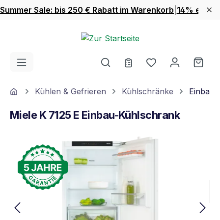
Summer Sale: bis 250 € Rabatt im Warenkorb
|
14% extra 
Zum Hauptinhalt springen
Du hast 0 Produ
Ware
Home
Kühlen & Gefrieren
Kühlschränke
Einbauk
Miele K 7125 E Einbau-Kühlschrank
Bildergalerie überspringen