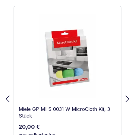
Produktgalerie überspringen
Miele GP MI S 0031 W MicroCloth Kit, 3
Stück
Regulärer Preis:
20,00 €
versandkostenfrei