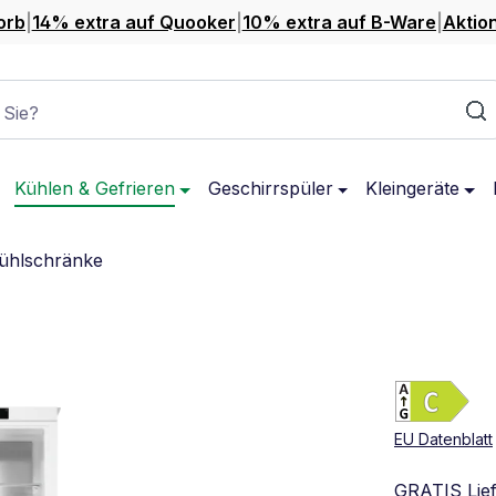
orb
|
14% extra auf Quooker
|
10% extra auf B-Ware
|
Aktio
 Sie?
Kühlen & Gefrieren
Geschirrspüler
Kleingeräte
ühlschränke
Ene
Vol
EU Datenblatt
GRATIS Lie