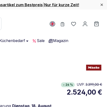
nsartikel zum Bestpreis
|
Nur für kurze Zeit!
Du hast 0 Produ
Ware
Küchenbedarf
Sale
Magazin
rgieklasse C. Höchste bis niedrigste Effizienz (A-G)
UVP:
3.399,00 €
− 26 %
lständiges Energielabel anzeigen
2.524,00 €
Öffnet in neuem Fenster
ferung
Dienstag, 18. August