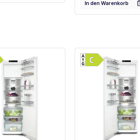
In den Warenkorb
Vollständiges Energielabel anzeigen
Vollständiges 
 Effizienz (A-G)
Energieklasse C. Höchste bis niedrigste Effizienz (A-G)
Energieklasse