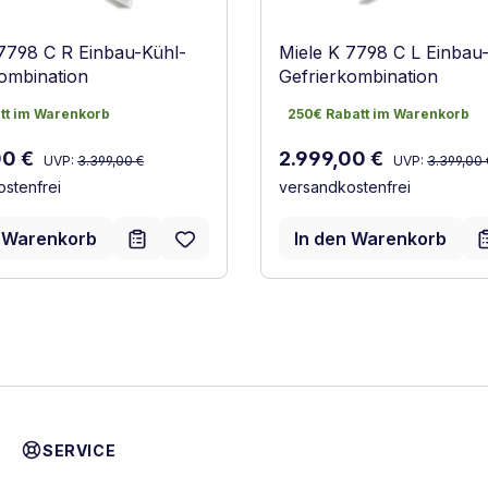
 7798 C R Einbau-Kühl-
Miele K 7798 C L Einbau
ombination
Gefrierkombination
tt im Warenkorb
250€ Rabatt im Warenkorb
tt im Warenkorb
250€ Rabatt im Warenkorb
Regulärer Preis:
Regulärer Preis
spreis:
Verkaufspreis:
00 €
2.999,00 €
UVP:
3.399,00 €
UVP:
3.399,00 
stenfrei
versandkostenfrei
n Warenkorb
In den Warenkorb
SERVICE