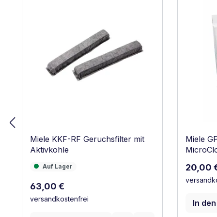
Miele KKF-RF Geruchsfilter mit
Miele G
Aktivkohle
MicroClo
Reguläre
Auf Lager
20,00 
Auf Lager
versandko
Regulärer Preis:
63,00 €
versandkostenfrei
In de