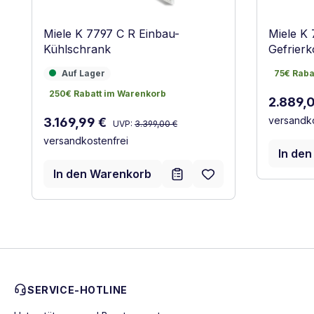
Miele K 7797 C R Einbau-
Miele K
Kühlschrank
Gefrierk
Auf Lager
75€ Raba
Auf Lager
75€ Raba
250€ Rabatt im Warenkorb
250€ Rabatt im Warenkorb
Verkauf
2.889,
Regulärer Preis:
versandko
Verkaufspreis:
3.169,99 €
UVP:
3.399,00 €
versandkostenfrei
In de
In den Warenkorb
SERVICE-HOTLINE