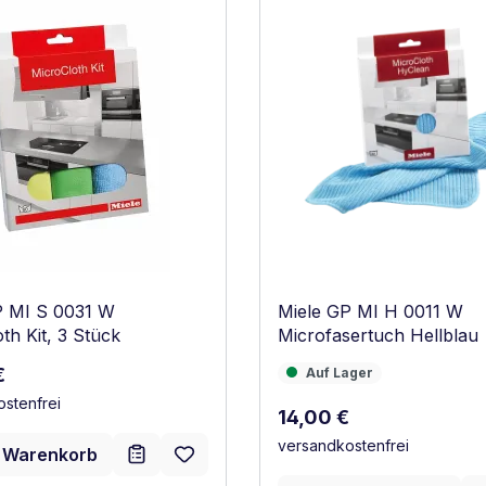
P MI S 0031 W
Miele GP MI H 0011 W
th Kit, 3 Stück
Microfasertuch Hellblau
r Preis:
€
Auf Lager
Auf Lager
stenfrei
Regulärer Preis:
14,00 €
versandkostenfrei
n Warenkorb