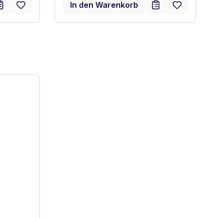
In den Warenkorb
Energielabel anzeigen
 C. Höchste bis niedrigste Effizienz (A-G)