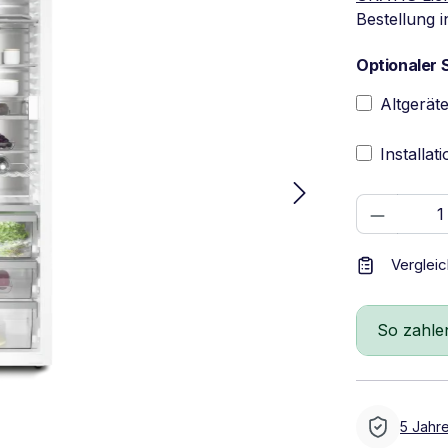
Bestellung 
Optionaler 
Altgerät
Installat
Produkt
Verglei
So zahle
5 Jahre