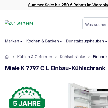
Summer Sale: bis 250 € Rabatt im Warenk
m Hauptinhalt springen
Zur Suche springen
Zur Hauptnavigation springen
Was suchen
Marken
Kochen & Backen
Dunstabzugshauben
Home
Kühlen & Gefrieren
Kühlschränke
Einbauk
Miele K 7797 C L Einbau-Kühlschrank
Bildergalerie überspringen