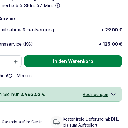
innerhalb
5 Stdn. 47 Min.
Service
emitnahme & -entsorgung
+ 29,00 €
ionsservice (KG)
+ 125,00 €
 Anzahl: Gib den gewünschten Wert ein 
In den Warenkorb
Merken
chen
n Sie nur
2.463,52 €
Bedingungen
Kostenfreie Lieferung mit DHL
 Garantie auf Ihr Gerät
bis zum Aufstellort