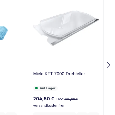
Miele KFT 7000 Drehteller
Auf Lager
Auf Lager
Regulärer Preis:
Verkaufspreis:
204,50 €
UVP:
205,00 €
versandkostenfrei