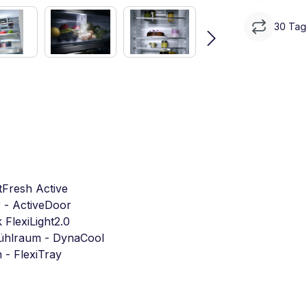
30 Tag
tFresh Active
 - ActiveDoor
 FlexiLight2.0
Kühlraum - DynaCool
- FlexiTray