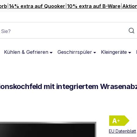
orb
|
14% extra auf Quooker
|
10% extra auf B-Ware
|
Aktio
 Sie?
Kühlen & Gefrieren
Geschirrspüler
Kleingeräte
ionskochfeld mit integriertem Wrasena
Ene
Vol
EU Datenblatt