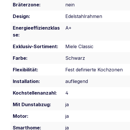
Bräterzone:
nein
Design:
Edelstahlrahmen
Energieeffizienzklas
A+
se:
Exklusiv-Sortiment:
Miele Classic
Farbe:
Schwarz
Flexibilität:
Fest definierte Kochzonen
Installation:
aufliegend
Kochstellenanzahl:
4
Mit Dunstabzug:
ja
Motor:
ja
Smarthome:
ja