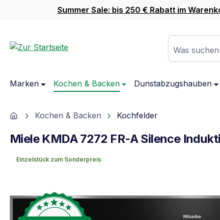
Summer Sale: bis 250 € Rabatt im Warenk
m Hauptinhalt springen
Zur Suche springen
Zur Hauptnavigation springen
Was suchen
Marken
Kochen & Backen
Dunstabzugshauben
Home
Kochen & Backen
Kochfelder
Miele KMDA 7272 FR-A Silence Indukt
Einzelstück zum Sonderpreis
Bildergalerie überspringen