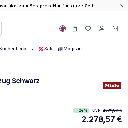
nsartikel zum Bestpreis
|
Nur für kurze Zeit!
Du hast 0 Produ
Ware
Küchenbedarf
Sale
Magazin
bzug Schwarz
rgieklasse A+. Höchste bis niedrigste Effizienz (A+++ bis 
UVP:
2.999,00 €
− 24 %
lständiges Energielabel anzeigen
2.278,57 €
Öffnet in neuem Fenster