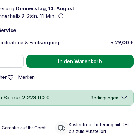
ferung
Donnerstag, 13. August
innerhalb
9 Stdn. 11 Min.
Service
emitnahme & -entsorgung
+ 29,00 €
 Anzahl: Gib den gewünschten Wert ein 
In den Warenkorb
Merken
chen
n Sie nur
2.223,00 €
Bedingungen
Kostenfreie Lieferung mit DHL
 Garantie auf Ihr Gerät
bis zum Aufstellort