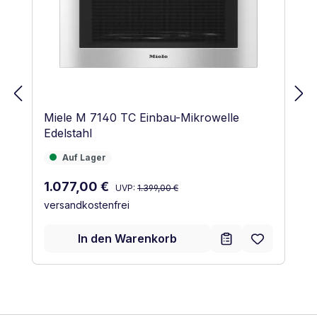
Miele M 7140 TC Einbau-Mikrowelle
Edelstahl
Auf Lager
Auf Lager
Regulärer Preis:
Verkaufspreis:
1.077,00 €
UVP:
1.399,00 €
versandkostenfrei
In den Warenkorb