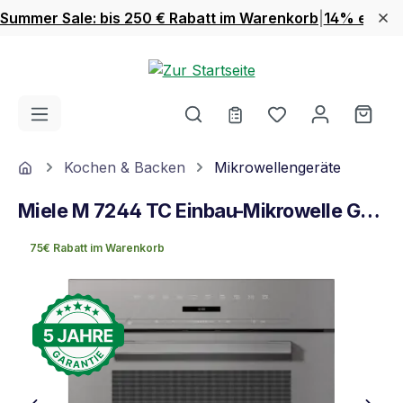
Summer Sale: bis 250 € Rabatt im Warenkorb
|
14% extra 
Zum Hauptinhalt springen
Du hast 0 Produ
Ware
Home
Kochen & Backen
Mikrowellengeräte
Miele M 7244 TC Einbau-Mikrowelle Graphitgrau
75€ Rabatt im Warenkorb
Bildergalerie überspringen