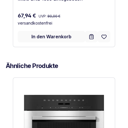
Regulärer Preis:
Verkaufspreis:
67,94 €
UVP:
80,00 €
versandkostenfrei
In den Warenkorb
Ähnliche Produkte
Produktgalerie überspringen