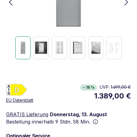
Energieklasse D. Höchste bis niedrigste Effizien
UVP:
1.699,00 €
− 18 %
Vollständiges Energielabel anzeigen
1.389,00 €
Öffnet in neuem Fenster
EU Datenblatt
GRATIS Lieferung
Donnerstag, 13. August
Bestellung innerhalb
9 Stdn. 58 Min.
Optionaler Service