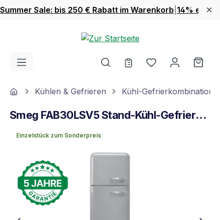
Summer Sale: bis 250 € Rabatt im Warenkorb
|
14% extra 
Zum Hauptinhalt springen
Du hast 0 Produ
Ware
Home
Kühlen & Gefrieren
Kühl-Gefrierkombinatione
Smeg FAB30LSV5 Stand-Kühl-Gefrierkombination Grau
Einzelstück zum Sonderpreis
Bildergalerie überspringen