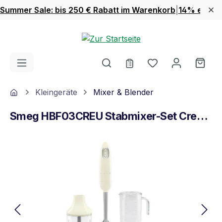
Summer Sale: bis 250 € Rabatt im Warenkorb
|
14% extra 
Zum Hauptinhalt springen
Du hast 0 Produ
Ware
Home
Kleingeräte
Mixer & Blender
Smeg HBF03CREU Stabmixer-Set Creme
Bildergalerie überspringen