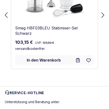
Smeg HBF03BLEU Stabmixer-Set
Schwarz
Regulärer Preis:
Verkaufspreis:
103,15 €
UVP:
129,00 €
versandkostenfrei
In den Warenkorb
SERVICE-HOTLINE
Unterstützung und Beratung unter: