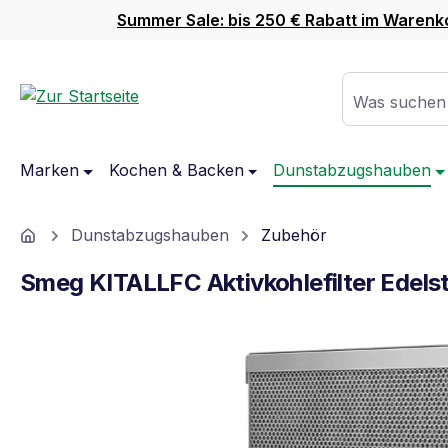
Summer Sale: bis 250 € Rabatt im Warenk
m Hauptinhalt springen
Zur Suche springen
Zur Hauptnavigation springen
Was suchen
Marken
Kochen & Backen
Dunstabzugshauben
Home
Dunstabzugshauben
Zubehör
Smeg KITALLFC Aktivkohlefilter Edels
Bildergalerie überspringen