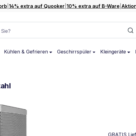
orb
|
14% extra auf Quooker
|
10% extra auf B-Ware
|
Aktio
 Sie?
Kühlen & Gefrieren
Geschirrspüler
Kleingeräte
tahl
GRATIS Lie