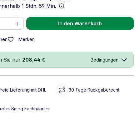
innerhalb
1 Stdn. 59 Min.
 Anzahl: Gib den gewünschten Wert ein 
In den Warenkorb
Merken
chen
n Sie nur
208,44 €
Bedingungen
reie Lieferung mit DHL
30 Tage Rückgaberecht
sierter Smeg Fachhändler