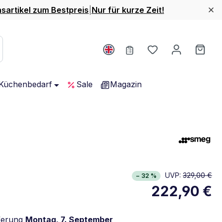
nsartikel zum Bestpreis
|
Nur für kurze Zeit!
Du hast 0 Produ
Ware
Küchenbedarf
Sale
Magazin
UVP:
329,00 €
− 32 %
222,90 €
ferung
Montag, 7. September