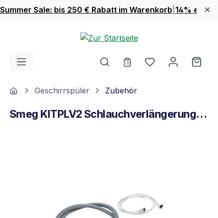
Summer Sale: bis 250 € Rabatt im Warenkorb
|
14% extra 
Zum Hauptinhalt springen
Du hast 0 Produ
Ware
Home
Geschirrspüler
Zubehör
Smeg KITPLV2 Schlauchverlängerung Grau
Bildergalerie überspringen