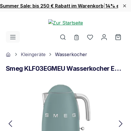
Summer Sale: bis 250 € Rabatt im Warenkorb
|
14% extra 
Zum Hauptinhalt springen
Du hast 0 Produ
Ware
Home
Kleingeräte
Wasserkocher
Smeg KLF03EGMEU Wasserkocher Emerald Green
Bildergalerie überspringen