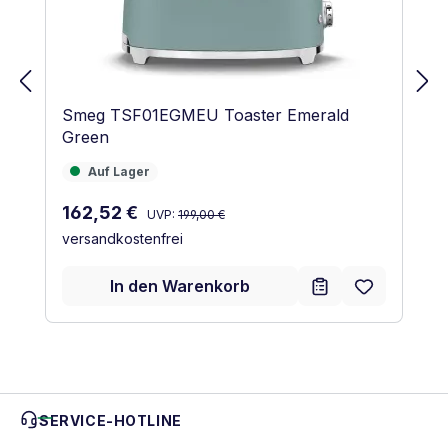
Smeg TSF01EGMEU Toaster Emerald
Green
Auf Lager
Auf Lager
Regulärer Preis:
Verkaufspreis:
162,52 €
UVP:
199,00 €
versandkostenfrei
In den Warenkorb
SERVICE-HOTLINE