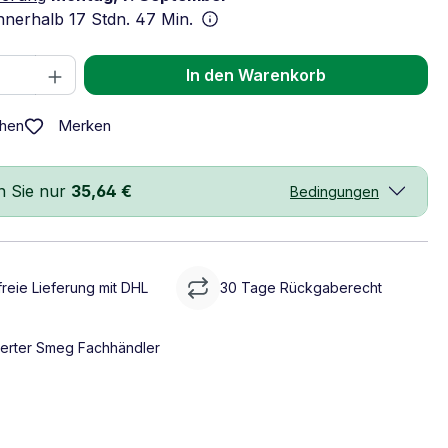
innerhalb
17 Stdn. 47 Min.
 Anzahl: Gib den gewünschten Wert ein 
In den Warenkorb
Merken
chen
n Sie nur
35,64 €
Bedingungen
reie Lieferung mit DHL
30 Tage Rückgaberecht
sierter Smeg Fachhändler