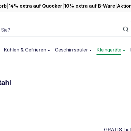
orb
|
14% extra auf Quooker
|
10% extra auf B-Ware
|
Aktio
 Sie?
Kühlen & Gefrieren
Geschirrspüler
Kleingeräte
ahl
GRATIS Lie