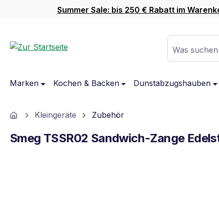
Summer Sale: bis 250 € Rabatt im Warenk
m Hauptinhalt springen
Zur Suche springen
Zur Hauptnavigation springen
Was suchen
Marken
Kochen & Backen
Dunstabzugshauben
Home
Kleingeräte
Zubehör
Smeg TSSR02 Sandwich-Zange Edelst
Bildergalerie überspringen