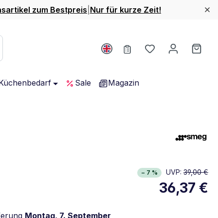
nsartikel zum Bestpreis
|
Nur für kurze Zeit!
Du hast 0 Produ
Ware
Küchenbedarf
Sale
Magazin
UVP:
39,00 €
− 7 %
36,37 €
ferung
Montag, 7. September