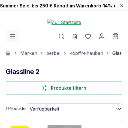
Summer Sale: bis 250 € Rabatt im Warenkorb
|
14% extra 
Zum Hauptinhalt springen
Du hast 0 Produ
Ware
Home
Marken
berbel
Kopffreihauben
Glassli
Glassline 2
Produkte filtern
1 Produkte
Vollständiges Energielabel anzeigen
Energieklasse A. Höchste bis niedrigste Ef