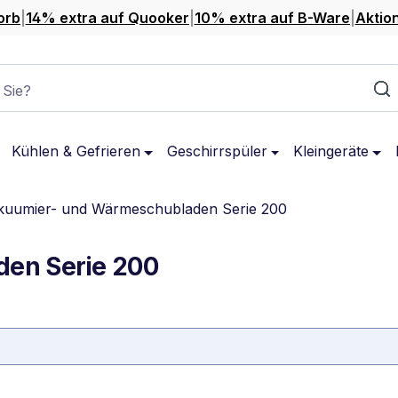
orb
|
14% extra auf Quooker
|
10% extra auf B-Ware
|
Aktio
 Sie?
Kühlen & Gefrieren
Geschirrspüler
Kleingeräte
kuumier- und Wärmeschubladen Serie 200
en Serie 200