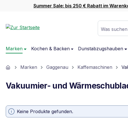
Summer Sale: bis 250 € Rabatt im Warenk
m Hauptinhalt springen
Zur Suche springen
Zur Hauptnavigation springen
Was suchen
Marken
Kochen & Backen
Dunstabzugshauben
Home
Marken
Gaggenau
Kaffemaschinen
Va
Vakuumier- und Wärmeschublad
Keine Produkte gefunden.