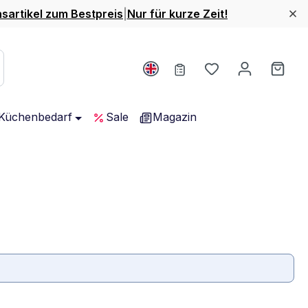
nsartikel zum Bestpreis
|
Nur für kurze Zeit!
Du hast 0 Produ
Ware
Küchenbedarf
Sale
Magazin