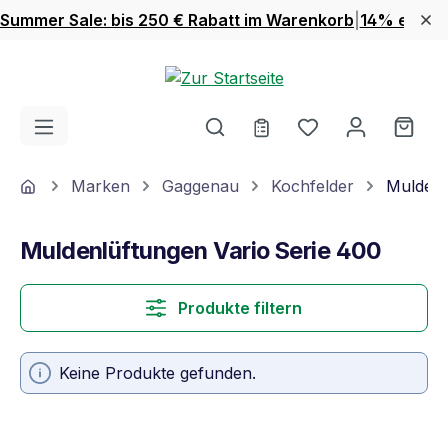
Summer Sale: bis 250 € Rabatt im Warenkorb
|
14% extra 
Zum Hauptinhalt springen
Du hast 0 Produ
Ware
Home
Marken
Gaggenau
Kochfelder
Muldenl
Muldenlüftungen Vario Serie 400
Produkte filtern
Keine Produkte gefunden.