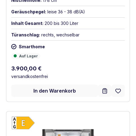
Nischenhöhe:
178 cm
Geräuschpegel:
leise 36 - 38 dB(A)
Inhalt Gesamt:
200 bis 300 Liter
Türanschlag:
rechts, wechselbar
Smarthome
Auf Lager
Auf Lager
Regulärer Preis:
3.900,00 €
versandkostenfrei
In den Warenkorb
Vollständiges Energielabel anzeigen
Energieklasse E. Höchste bis niedrigste Eff