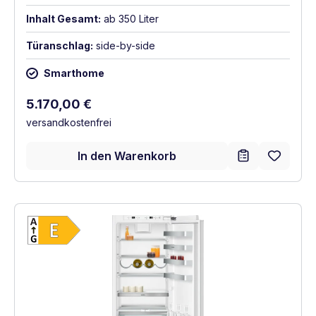
Inhalt Gesamt:
ab 350 Liter
Türanschlag:
side-by-side
Smarthome
Regulärer Preis:
5.170,00 €
versandkostenfrei
In den Warenkorb
Vollständiges Energielabel anzeigen
Energieklasse E. Höchste bis niedrigste Eff