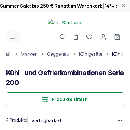
Summer Sale: bis 250 € Rabatt im Warenkorb
|
14% extra 
Zum Hauptinhalt springen
Du hast 0 Produ
Ware
Home
Marken
Gaggenau
Kühlgeräte
Kühl- u
Kühl- und Gefrierkombinationen Serie
200
Produkte filtern
4 Produkte