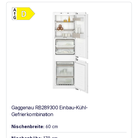
Vollständiges Energielabel anzeigen
Energieklasse D. Höchste bis niedrigste Ef
Gaggenau RB289300 Einbau-Kühl-
Gefrierkombination
Nischenbreite:
60 cm