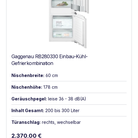
Gaggenau RB280330 Einbau-Kühl-
Gefrierkombination
Nischenbreite:
60 cm
Nischenhöhe:
178 cm
Geräuschpegel:
leise 36 - 38 dB(A)
Inhalt Gesamt:
200 bis 300 Liter
Türanschlag:
rechts, wechselbar
Regulärer Preis:
2.370,00 €