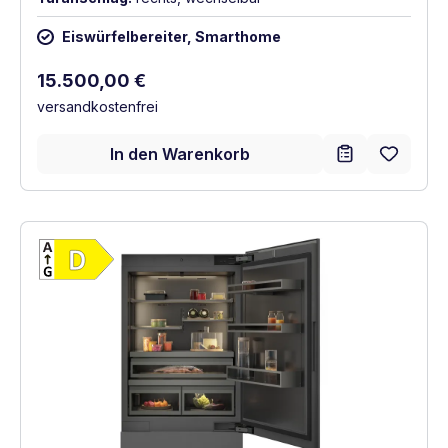
Eiswürfelbereiter, Smarthome
Regulärer Preis:
15.500,00 €
versandkostenfrei
In den Warenkorb
Vollständiges Energielabel anzeigen
Energieklasse D. Höchste bis niedrigste Ef