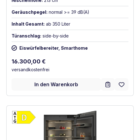
Nischenhöhe:
213 cm
Geräuschpegel:
normal >= 39 dB(A)
Inhalt Gesamt:
ab 350 Liter
Türanschlag:
side-by-side
Eiswürfelbereiter, Smarthome
Regulärer Preis:
16.300,00 €
versandkostenfrei
In den Warenkorb
Vollständiges Energielabel anzeigen
Energieklasse D. Höchste bis niedrigste Ef