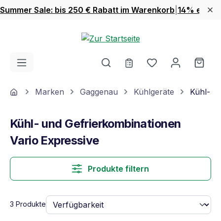
Summer Sale: bis 250 € Rabatt im Warenkorb
|
14% extra 
Zum Hauptinhalt springen
Du hast 0 Produ
Ware
Home
Marken
Gaggenau
Kühlgeräte
Kühl- u
Kühl- und Gefrierkombinationen
Vario Expressive
Produkte filtern
3 Produkte