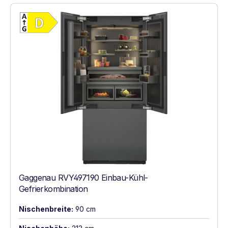
Vollständiges Energielabel anzeigen
Energieklasse D. Höchste bis niedrigste Ef
Gaggenau RVY497190 Einbau-Kühl-
Gefrierkombination
Nischenbreite:
90 cm