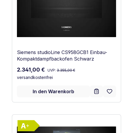
Siemens studioLine CS958GCB1 Einbau-
Kompaktdampfbackofen Schwarz
Regulärer Preis:
Verkaufspreis:
2.341,00 €
UVP:
3.355,00 €
versandkostenfrei
In den Warenkorb
Vollständiges Energielabel anzeigen
Energieklasse A+. Höchste bis niedrigst