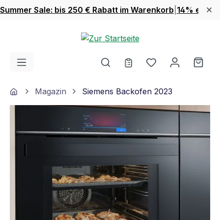
Summer Sale: bis 250 € Rabatt im Warenkorb
|
14% extra 
Zum Hauptinhalt springen
Du hast 0 Produ
Ware
Home
Magazin
Siemens Backofen 2023