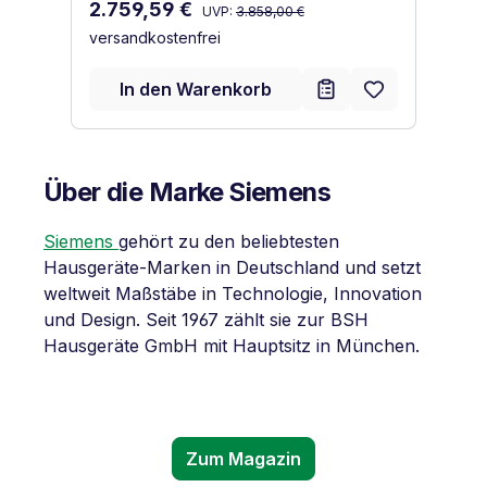
Regulärer Preis:
Verkaufspreis:
Ve
2.759,59 €
1
UVP:
3.858,00 €
versandkostenfrei
ve
In den Warenkorb
Über die Marke Siemens
Siemens
gehört zu den beliebtesten
Hausgeräte-Marken in Deutschland und setzt
weltweit Maßstäbe in Technologie, Innovation
und Design. Seit 1967 zählt sie zur BSH
Hausgeräte GmbH mit Hauptsitz in München.
Zum Magazin