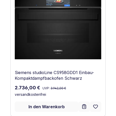
Siemens studioLine CS958GDD1 Einbau-
Kompaktdampfbackofen Schwarz
Regulärer Preis:
Verkaufspreis:
2.736,00 €
UVP:
3.942,00 €
versandkostenfrei
In den Warenkorb