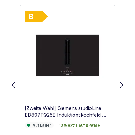
Vollständiges Energielabel anzeigen
Energieklasse B. Höchste bis niedrig
[Zweite Wahl] Siemens studioLine
[Z
ED807FQ25E Induktionskochfeld mit
EX
integriertem Wrasenabzug Schwarz
in
Auf Lager
10% extra auf B-Ware
A
Auf Lager
10% extra auf B-Ware