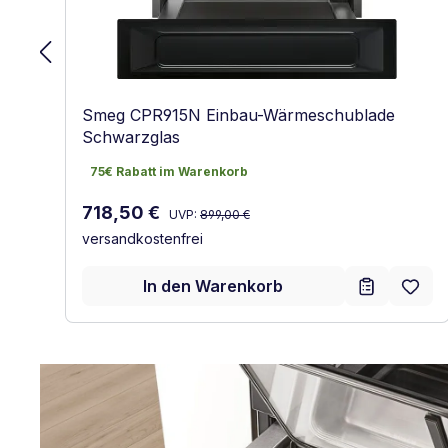
Smeg CPR915N Einbau-Wärmeschublade
Schwarzglas
75€ Rabatt im Warenkorb
75€ Rabatt im Warenkorb
Regulärer Preis:
Verkaufspreis:
718,50 €
UVP:
899,00 €
versandkostenfrei
In den Warenkorb