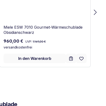
Miele ESW 7010 Gourmet-Wärmeschublade
M
Obsidianschwarz
Ed
Regulärer Preis:
Verkaufspreis:
Ve
960,00 €
1
UVP:
1.149,00 €
versandkostenfrei
ve
In den Warenkorb
ublade