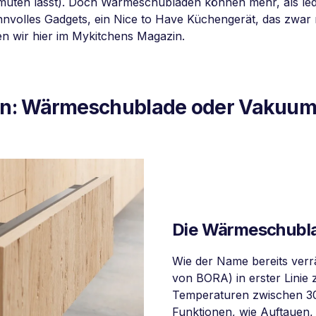
uten lässt). Doch Wärmeschubladen können mehr, als ledi
 sinnvolles Gadgets, ein Nice to Have Küchengerät, das zwa
ten wir hier im Mykitchens Magazin.
en: Wärmeschublade oder Vakuum
Die Wärmeschubl
Wie der Name bereits verrä
von BORA) in erster Linie
Temperaturen zwischen 30 
Funktionen, wie Auftauen,