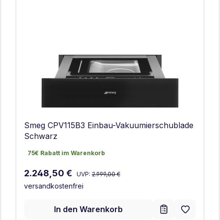
Smeg CPV115B3 Einbau-Vakuumierschublade
Schwarz
75€ Rabatt im Warenkorb
75€ Rabatt im Warenkorb
Regulärer Preis:
Verkaufspreis:
2.248,50 €
UVP:
2.999,00 €
versandkostenfrei
In den Warenkorb