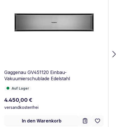
Gaggenau GV451120 Einbau-
Ga
Vakuumierschublade Edelstahl
Va
Re
Auf Lager
4
Auf Lager
ve
Regulärer Preis:
4.450,00 €
versandkostenfrei
In den Warenkorb