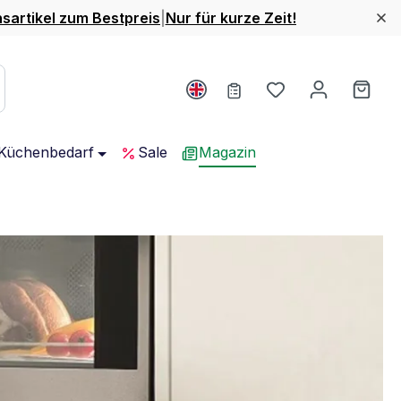
nsartikel zum Bestpreis
|
Nur für kurze Zeit!
Du hast 0 Produ
Ware
Küchenbedarf
Sale
Magazin