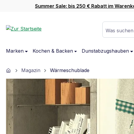
Summer Sale: bis 250 € Rabatt im Warenk
m Hauptinhalt springen
Zur Suche springen
Zur Hauptnavigation springen
Was suchen
Marken
Kochen & Backen
Dunstabzugshauben
Home
Magazin
Wärmeschublade