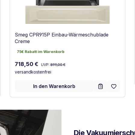
Smeg CPR915P Einbau-Wärmeschublade
Creme
75€ Rabatt im Warenkorb
75€ Rabatt im Warenkorb
Regulärer Preis:
Verkaufspreis:
718,50 €
UVP:
899,00 €
versandkostenfrei
In den Warenkorb
Die Vakuumiersch