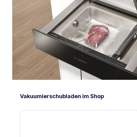
Produktgalerie überspringen
Vakuumierschubladen im Shop