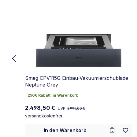
Smeg CPV115G Einbau-Vakuumierschublade
Neptune Grey
250€ Rabatt im Warenkorb
250€ Rabatt im Warenkorb
Regulärer Preis:
Verkaufspreis:
2.498,50 €
UVP:
2.999,00 €
versandkostenfrei
In den Warenkorb