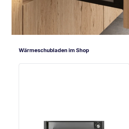
Produktgalerie überspringen
Wärmeschubladen im Shop