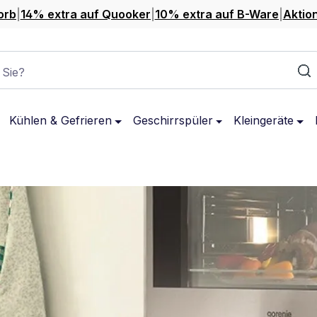
orb
|
14% extra auf Quooker
|
10% extra auf B-Ware
|
Aktio
 Sie?
Kühlen & Gefrieren
Geschirrspüler
Kleingeräte