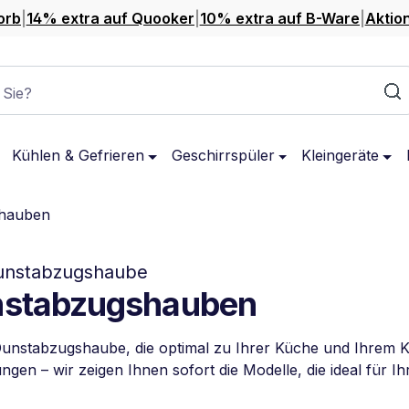
orb
|
14% extra auf Quooker
|
10% extra auf B-Ware
|
Aktio
 Sie?
Kühlen & Gefrieren
Geschirrspüler
Kleingeräte
hauben
Dunstabzugshaube
unstabzugshauben
Dunstabzugshaube, die optimal zu Ihrer Küche und Ihrem K
en – wir zeigen Ihnen sofort die Modelle, die ideal für I