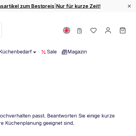
nsartikel zum Bestpreis
|
Nur für kurze Zeit!
Du hast 0 Produ
Ware
Küchenbedarf
Sale
Magazin
ochverhalten passt. Beantworten Sie einige kurze
hre Küchenplanung geeignet sind.