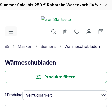
Summer Sale: bis 250 € Rabatt im Warenkorb
|
14% extra 
Zum Hauptinhalt springen
Du hast 0 Produ
Ware
Home
Marken
Siemens
Wärmeschubladen
Wärmeschubladen
Produkte filtern
1 Produkte