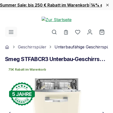
Summer Sale: bis 250 € Rabatt im Warenkorb
|
14% extra 
Zum Hauptinhalt springen
Du hast 0 Produ
Ware
Home
Geschirrspüler
Unterbaufähige Geschirrspüle
Smeg STFABCR3 Unterbau-Geschirrspüler Creme
75€ Rabatt im Warenkorb
Bildergalerie überspringen