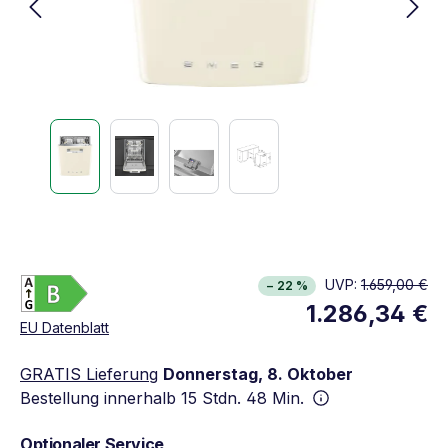
Energieklasse B. Höchste bis niedrigste Effizien
UVP:
1.659,00 €
− 22 %
Vollständiges Energielabel anzeigen
1.286,34 €
Öffnet in neuem Fenster
EU Datenblatt
GRATIS Lieferung
Donnerstag, 8. Oktober
Bestellung innerhalb
15 Stdn. 48 Min.
Optionaler Service