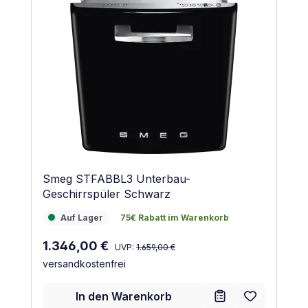
Smeg STFABBL3 Unterbau-
Geschirrspüler Schwarz
Auf Lager
75€ Rabatt im Warenkorb
Auf Lager
75€ Rabatt im Warenkorb
Regulärer Preis:
Verkaufspreis:
1.346,00 €
UVP:
1.659,00 €
versandkostenfrei
In den Warenkorb