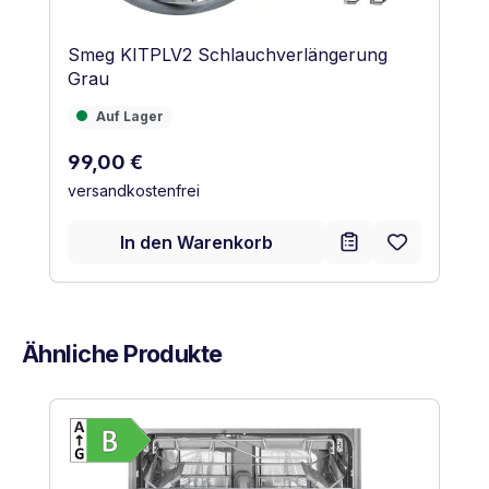
Smeg KITPLV2 Schlauchverlängerung
Grau
Auf Lager
Auf Lager
Regulärer Preis:
99,00 €
versandkostenfrei
In den Warenkorb
Ähnliche Produkte
Produktgalerie überspringen
Vollständiges Energielabel anzeigen
Energieklasse B. Höchste bis niedrigste