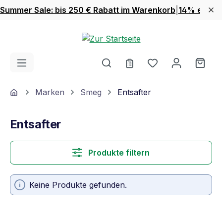
Summer Sale: bis 250 € Rabatt im Warenkorb
|
14% extra 
Zum Hauptinhalt springen
Du hast 0 Produ
Ware
Home
Marken
Smeg
Entsafter
Entsafter
Produkte filtern
Keine Produkte gefunden.