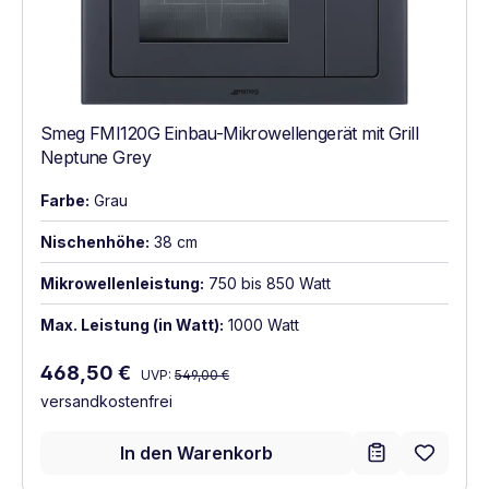
Smeg FMI120G Einbau-Mikrowellengerät mit Grill
Neptune Grey
Farbe:
Grau
Nischenhöhe:
38 cm
Mikrowellenleistung:
750 bis 850 Watt
Max. Leistung (in Watt):
1000 Watt
Regulärer Preis:
Verkaufspreis:
468,50 €
UVP:
549,00 €
versandkostenfrei
In den Warenkorb