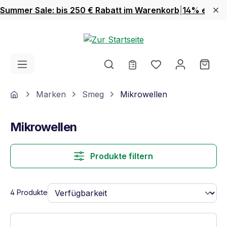
Summer Sale: bis 250 € Rabatt im Warenkorb
|
14% extra 
Zum Hauptinhalt springen
Du hast 0 Produ
Ware
Home
Marken
Smeg
Mikrowellen
Mikrowellen
Produkte filtern
4 Produkte