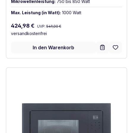
Mikrowellenleistung:
750 bis 850 Watt
Max. Leistung (in Watt):
1000 Watt
Regulärer Preis:
Verkaufspreis:
424,98 €
UVP:
549,00 €
versandkostenfrei
In den Warenkorb