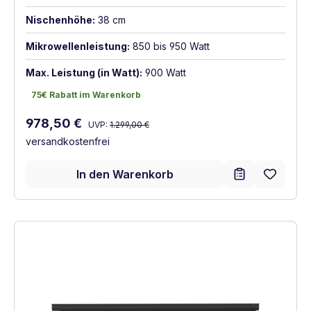
Nischenhöhe:
38 cm
Mikrowellenleistung:
850 bis 950 Watt
Max. Leistung (in Watt):
900 Watt
75€ Rabatt im Warenkorb
75€ Rabatt im Warenkorb
Regulärer Preis:
Verkaufspreis:
978,50 €
UVP:
1.299,00 €
versandkostenfrei
In den Warenkorb