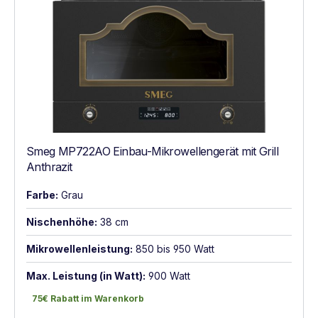
Smeg MP722AO Einbau-Mikrowellengerät mit Grill
Anthrazit
Farbe:
Grau
Nischenhöhe:
38 cm
Mikrowellenleistung:
850 bis 950 Watt
Max. Leistung (in Watt):
900 Watt
75€ Rabatt im Warenkorb
75€ Rabatt im Warenkorb