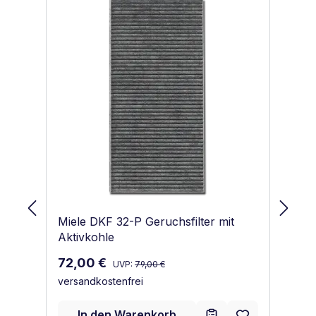
Miele DKF 32-P Geruchsfilter mit
Mi
Aktivkohle
Ed
Regulärer Preis:
Verkaufspreis:
Re
72,00 €
7
UVP:
79,00 €
versandkostenfrei
ve
In den Warenkorb