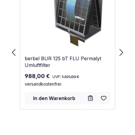
berbel BUR 125 bT FLU Permalyt
be
Umluftfilter
Um
Regulärer Preis:
Verkaufspreis:
988,00 €
A
UVP:
1.321,00 €
versandkostenfrei
E
E
Ve
9
In den Warenkorb
ve