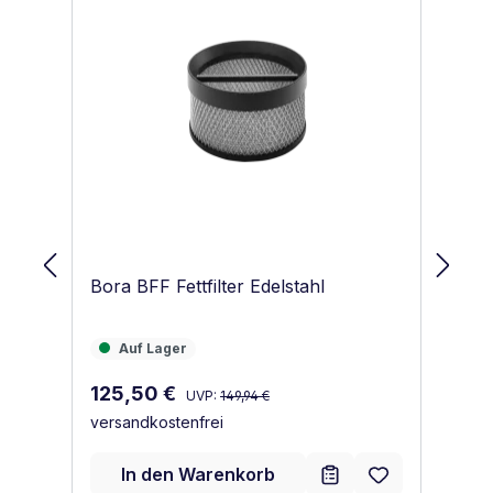
Bora BFF Fettfilter Edelstahl
Bo
Auf Lager
A
Auf Lager
Regulärer Preis:
Verkaufspreis:
Ve
125,50 €
9
UVP:
149,94 €
versandkostenfrei
ve
In den Warenkorb