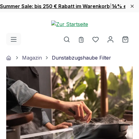
Summer Sale: bis 250 € Rabatt im Warenkorb
|
14% extra 
Zum Hauptinhalt springen
Du hast 0 Produ
Ware
Home
Magazin
Dunstabzugshaube Filter