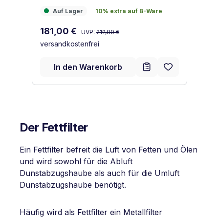
Aktivkohle
Auf Lager
10% extra auf B-Ware
A
Auf Lager
10% extra auf B-Ware
E
E
Regulärer Preis:
Verkaufspreis:
181,00 €
UVP:
219,00 €
versandkostenfrei
Ve
1
ve
In den Warenkorb
Der Fettfilter
Ein Fettfilter befreit die Luft von Fetten und Ölen
und wird sowohl für die Abluft
Dunstabzugshaube als auch für die Umluft
Dunstabzugshaube benötigt.
Häufig wird als Fettfilter ein Metallfilter