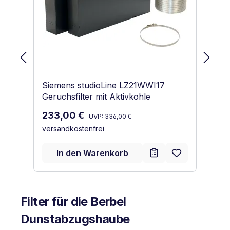
Siemens studioLine LZ21WWI17
Si
Geruchsfilter mit Aktivkohle
Ge
Regulärer Preis:
Verkaufspreis:
Ve
233,00 €
9
UVP:
336,00 €
versandkostenfrei
ve
In den Warenkorb
Filter für die Berbel
Dunstabzugshaube