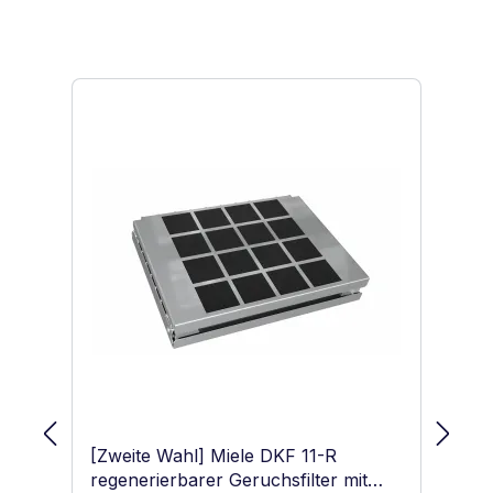
Produktgalerie überspringen
[Zweite Wahl] Miele DKF 11-R
Bo
regenerierbarer Geruchsfilter mit
Ak