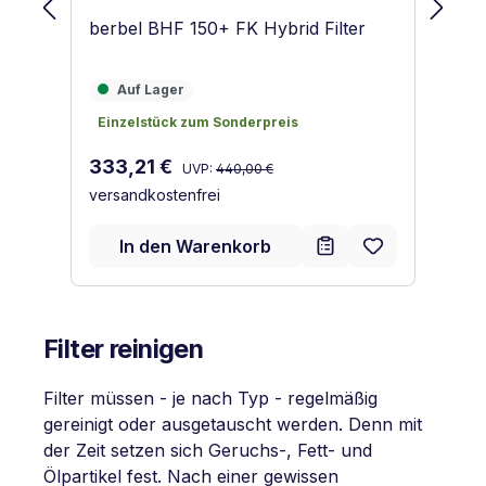
berbel BHF 150+ FK Hybrid Filter
be
Auf Lager
A
Auf Lager
Einzelstück zum Sonderpreis
E
Einzelstück zum Sonderpreis
E
Regulärer Preis:
Verkaufspreis:
Ve
333,21 €
3
UVP:
440,00 €
versandkostenfrei
ve
In den Warenkorb
Filter reinigen
Filter müssen - je nach Typ - regelmäßig
gereinigt oder ausgetauscht werden. Denn mit
der Zeit setzen sich Geruchs-, Fett- und
Ölpartikel fest. Nach einer gewissen