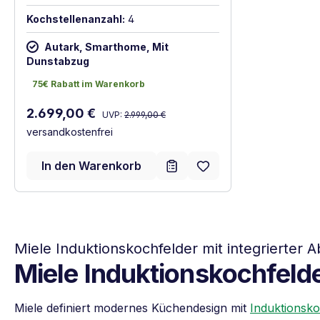
Kochstellenanzahl:
4
Autark, Smarthome, Mit
Dunstabzug
75€ Rabatt im Warenkorb
75€ Rabatt im Warenkorb
Regulärer Preis:
Verkaufspreis:
2.699,00 €
UVP:
2.999,00 €
versandkostenfrei
In den Warenkorb
Miele Induktionskochfelder mit integrierter 
Miele Induktionskochfelde
Miele definiert modernes Küchendesign mit
Induktionsko