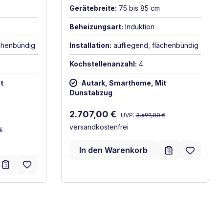
Gerätebreite:
75 bis 85 cm
Beheizungsart:
Induktion
ächenbündig
Installation:
aufliegend, flächenbündig
Kochstellenanzahl:
4
t
Autark, Smarthome, Mit
Dunstabzug
Regulärer Preis:
Verkaufspreis:
2.707,00 €
UVP:
3.699,00 €
:
versandkostenfrei
€
In den Warenkorb