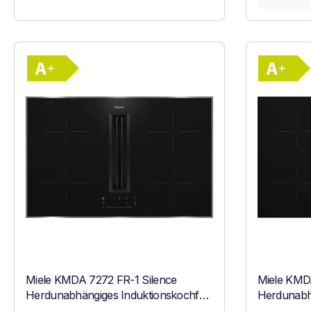
Vollständiges Energielabel anzeigen
Energieklasse A+. Höchste bis niedrigste E
Miele KMDA 7272 FR-1 Silence
Miele KMDA
Herdunabhängiges Induktionskochfeld
Herdunabhä
mit Tischlüfter Schwarz
mit Tischl