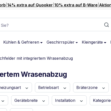
orb
|
14% extra auf Quooker
|
10% extra auf B-Ware
|
Aktio
 Sie?
Kühlen & Gefrieren
Geschirrspüler
Kleingeräte
chfelder mit integriertem Wrasenabzug
riertem Wrasenabzug
heizungsart
Betriebsart
Bräterzone
Gerätebreite
Installation
Kategori