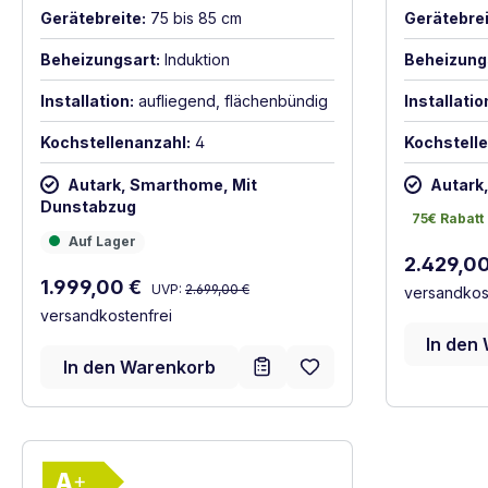
Gerätebreite:
75 bis 85 cm
Gerätebrei
Beheizungsart:
Induktion
Beheizung
Installation:
aufliegend, flächenbündig
Installatio
Kochstellenanzahl:
4
Kochstelle
Autark, Smarthome, Mit
Autark
Dunstabzug
75€ Rabatt
75€ Rabatt
Auf Lager
Auf Lager
Verkaufsp
2.429,0
Regulärer Preis:
Verkaufspreis:
1.999,00 €
UVP:
2.699,00 €
versandkos
versandkostenfrei
In den
In den Warenkorb
Vollständiges Energielabel anzeigen
Energieklasse A+. Höchste bis niedrigste E