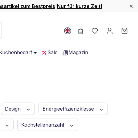
nsartikel zum Bestpreis
|
Nur für kurze Zeit!
Du hast 0 Produ
Ware
Küchenbedarf
Sale
Magazin
Design
Energieeffizienzklasse
e
Kochstellenanzahl