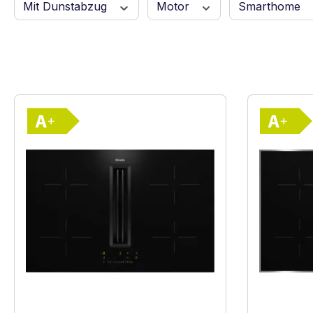
Mit Dunstabzug
Motor
Smarthome
Vollständiges Energielabel anzeigen
Energieklasse A+. Höchste bis niedrigste E