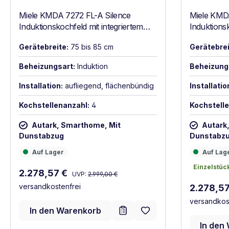
Miele KMDA 7272 FL-A Silence
Miele KMD
Induktionskochfeld mit integriertem
Induktionsk
Wrasenabzug Schwarz
Wrasenab
Gerätebreite:
75 bis 85 cm
Gerätebrei
Beheizungsart:
Induktion
Beheizung
Installation:
aufliegend, flächenbündig
Installatio
Kochstellenanzahl:
4
Kochstelle
Autark, Smarthome, Mit
Autark
Dunstabzug
Dunstabz
Auf Lager
Auf Lager
Auf Lager
Auf Lag
Einzelstüc
Einzelstüc
Regulärer Preis:
Verkaufspreis:
2.278,57 €
UVP:
2.999,00 €
versandkostenfrei
Verkaufsp
2.278,5
versandkos
In den Warenkorb
In den