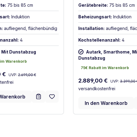
te:
75 bis 85 cm
Gerätebreite:
75 bis 85 cm
sart:
Induktion
Beheizungsart:
Induktion
n:
aufliegend, flächenbündig
Installation:
aufliegend, fl
nanzahl:
4
Kochstellenanzahl:
4
, Mit Dunstabzug
Autark, Smarthome, Mi
Dunstabzug
 im Warenkorb
 im Warenkorb
75€ Rabatt im Warenkorb
75€ Rabatt im Warenkorb
Regulärer Preis:
reis:
0 €
UVP:
2.699,00 €
Regulärer Preis
Verkaufspreis:
2.889,00 €
UVP:
3.399,00 
tenfrei
versandkostenfrei
 Warenkorb
In den Warenkorb
ffizienz (A+++ bis D)