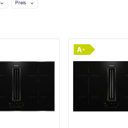
Preis
Vollständiges Energielabel anzeigen
Vollständiges 
ffizienz (A+++ bis D)
Energieklasse A+. Höchste bis niedrigste Effizienz (A+++ 
Energieklasse