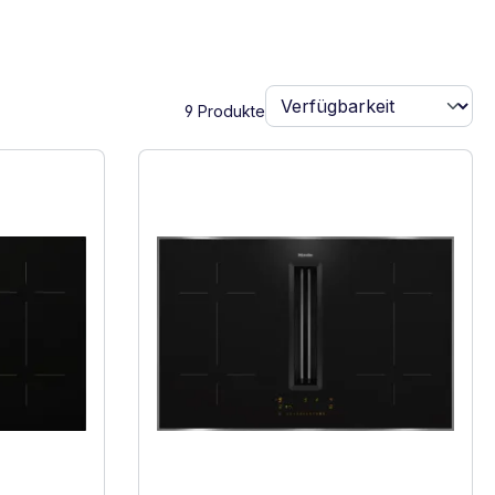
9 Produkte
Energielabel anzeigen
bis D)
 A+. Höchste bis niedrigste Effizienz (A+++ bis D)