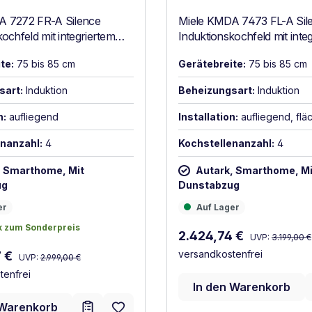
A 7272 FR-A Silence
Miele KMDA 7473 FL-A Sil
ochfeld mit integriertem
Induktionskochfeld mit inte
zug Schwarz
Wrasenabzug Schwarz
te:
75 bis 85 cm
Gerätebreite:
75 bis 85 cm
sart:
Induktion
Beheizungsart:
Induktion
n:
aufliegend
Installation:
aufliegend, fl
nanzahl:
4
Kochstellenanzahl:
4
, Smarthome, Mit
Autark, Smarthome, Mi
ug
Dunstabzug
Auf Lager
er
Auf Lager
k zum Sonderpreis
k zum Sonderpreis
Regulärer Preis
Verkaufspreis:
2.424,74 €
UVP:
3.199,00 €
Regulärer Preis:
versandkostenfrei
reis:
7 €
UVP:
2.999,00 €
tenfrei
In den Warenkorb
 Warenkorb