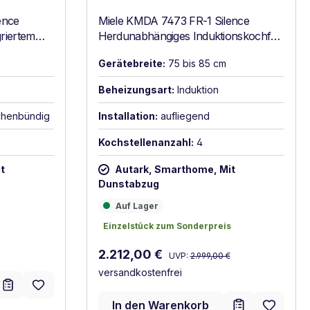
ence
Miele KMDA 7473 FR-1 Silence
griertem
Herdunabhängiges Induktionskochfeld
mit Tischlüfter Schwarz
Gerätebreite:
75 bis 85 cm
Beheizungsart:
Induktion
ächenbündig
Installation:
aufliegend
Kochstellenanzahl:
4
t
Autark, Smarthome, Mit
Dunstabzug
Auf Lager
Auf Lager
Einzelstück zum Sonderpreis
Einzelstück zum Sonderpreis
:
Regulärer Preis:
Verkaufspreis:
2.212,00 €
UVP:
2.999,00 €
versandkostenfrei
In den Warenkorb