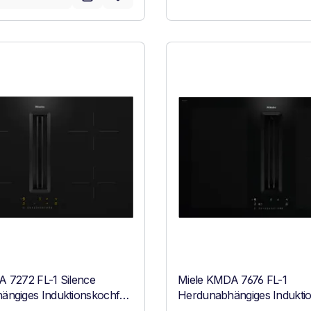
Vollständiges Energielabel anzeigen
ffizienz (A+++ bis D)
Energieklasse A+. Höchste bis niedrigste Effizienz (A+++ 
 7272 FL-1 Silence
Miele KMDA 7676 FL-1
ngiges Induktionskochfeld
Herdunabhängiges Indukti
üfter Schwarz
mit Tischlüfter Black Perfec