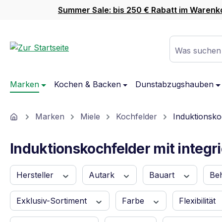
Summer Sale: bis 250 € Rabatt im Warenk
m Hauptinhalt springen
Zur Suche springen
Zur Hauptnavigation springen
Was suchen
Marken
Kochen & Backen
Dunstabzugshauben
Home
Marken
Miele
Kochfelder
Induktionsko
Induktionskochfelder mit integ
Hersteller
Autark
Bauart
Be
Exklusiv-Sortiment
Farbe
Flexibilität