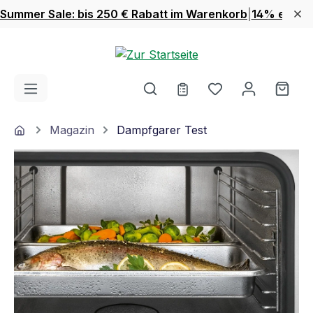
Summer Sale: bis 250 € Rabatt im Warenkorb
|
14% extra 
Zum Hauptinhalt springen
Du hast 0 Produ
Ware
Home
Magazin
Dampfgarer Test