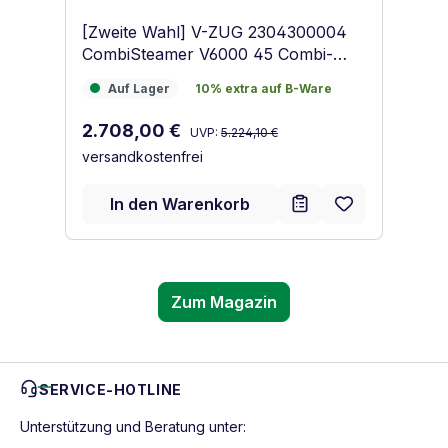
[Zweite Wahl] V-ZUG 2304300004
B
CombiSteamer V6000 45 Combi-
D
Dampfgarer Spiegelglas Schwarz
Ve
Auf Lager
10% extra auf B-Ware
1
Auf Lager
10% extra auf B-Ware
ve
Regulärer Preis:
Verkaufspreis:
2.708,00 €
UVP:
5.224,10 €
versandkostenfrei
In den Warenkorb
Zum Magazin
SERVICE-HOTLINE
Unterstützung und Beratung unter: