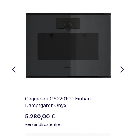
Gaggenau GS220100 Einbau-
Ga
Dampfgarer Onyx
Da
Regulärer Preis:
Re
5.280,00 €
5
versandkostenfrei
ve