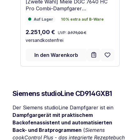
[Zweite Wahl] Miele DGC 7640 HC
Mi
Pro Combi-Dampfgarer
Pe
Edelstahl/CleanSteel
Auf Lager
10% extra auf B-Ware
7
Auf Lager
10% extra auf B-Ware
7
Regulärer Preis:
Verkaufspreis:
Ve
2.251,00 €
2
UVP:
3.979,00 €
versandkostenfrei
ve
In den Warenkorb
Siemens studioLine CD914GXB1
Der Siemens studioLine Dampfgarer ist ein
Dampfgargerät mit praktischem
Backofenassistent und automatisierten
Back- und Bratprogrammen
(
Siemens
cookControl Plus - das integrierte Rezeptebuch