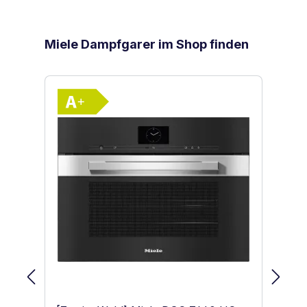
Produktgalerie überspringen
Miele Dampfgarer im Shop finden
Vollständiges Energielabel anzeigen
Energieklasse A+. Höchste bis niedri