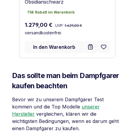
Obsidianschwarz
Gr
75€ Rabatt im Warenkorb
7
75€ Rabatt im Warenkorb
7
Regulärer Preis:
Verkaufspreis:
Ve
1.279,00 €
1
UVP:
1.429,00 €
versandkostenfrei
ve
In den Warenkorb
Das sollte man beim Dampfgarer
kaufen beachten
Bevor wir zu unserem Dampfgarer Test
kommen und die Top Modelle
unserer
Hersteller
vergleichen, klären wir die
wichtigsten Bedingungen, wenn es darum geht
einen Dampfgarer zu kaufen.