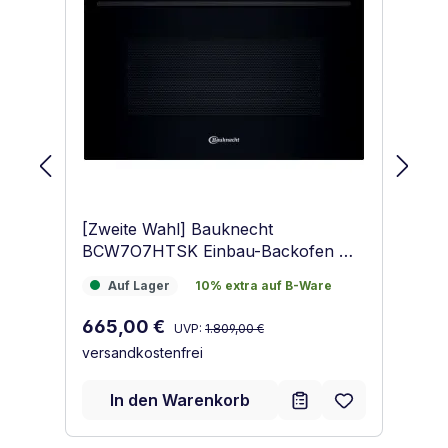
[Zweite Wahl] Bauknecht
S
BCW7O7HTSK Einbau-Backofen mit
D
Mikrowellenfunktion Schwarz
Auf Lager
10% extra auf B-Ware
2
Auf Lager
10% extra auf B-Ware
2
Regulärer Preis:
Verkaufspreis:
Ve
665,00 €
2
UVP:
1.809,00 €
versandkostenfrei
ve
In den Warenkorb