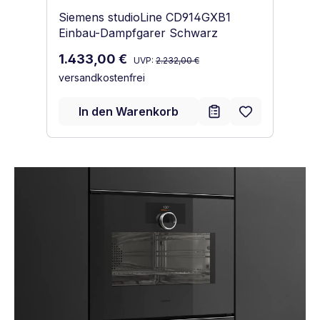
Siemens studioLine CD914GXB1
Einbau-Dampfgarer Schwarz
Regulärer Preis:
Verkaufspreis:
1.433,00 €
UVP:
2.232,00 €
versandkostenfrei
In den Warenkorb