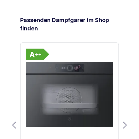
Produktgalerie überspringen
Passenden Dampfgarer im Shop
finden
Vollständiges Energielabel anzeigen
Energieklasse A++. Höchste bis niedr