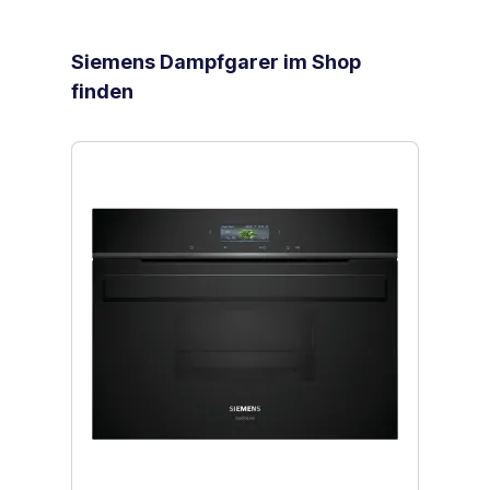
Produktgalerie überspringen
Siemens Dampfgarer im Shop
finden