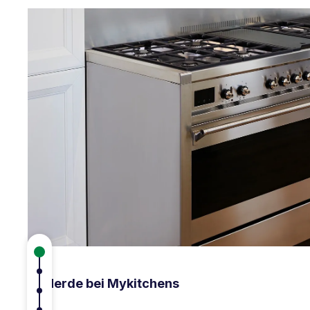
Produktgalerie überspringen
Herde bei Mykitchens