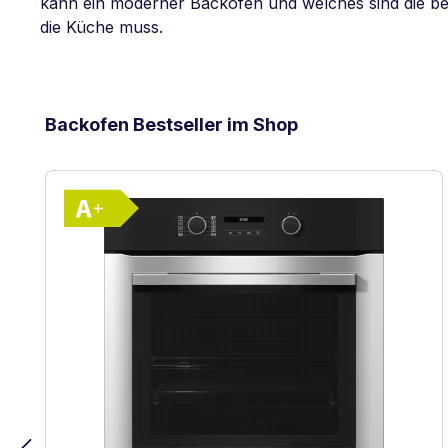
kann ein moderner Backofen und welches sind die bes
die Küche muss.
Produktgalerie überspringen
Backofen Bestseller im Shop
Vollständiges Energielabel anzeigen
Energieklasse A+. Höchste bis niedrigs