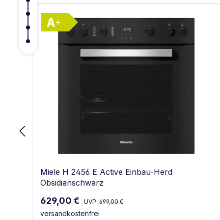
Vollständiges Energielabel anzeigen
Energieklasse A+. Höchste bis niedri
Miele H 2456 E Active Einbau-Herd
Obsidianschwarz
Regulärer Preis:
Verkaufspreis:
629,00 €
UVP:
699,00 €
versandkostenfrei