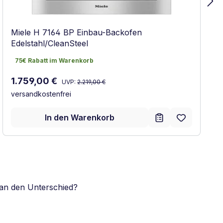
Miele H 7164 BP Einbau-Backofen
Edelstahl/CleanSteel
75€ Rabatt im Warenkorb
75€ Rabatt im Warenkorb
Regulärer Preis:
Verkaufspreis:
1.759,00 €
UVP:
2.219,00 €
versandkostenfrei
In den Warenkorb
an den Unterschied?