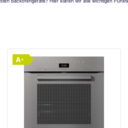
ten Backofengeräte? Hier klären wir alle wichtigen Punkt
Vollständiges Energielabel anzeigen
te Effizienz (A+++ bis D)
Energieklasse A+. Höchste bis niedrigste 