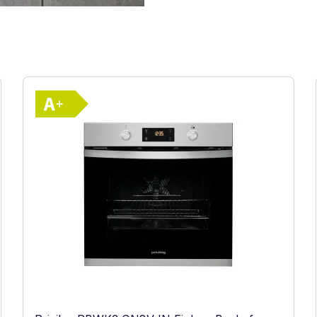
Vollständiges Energielabel anzeigen
ste Effizienz (A+++ bis D)
Energieklasse A+. Höchste bis niedrigste