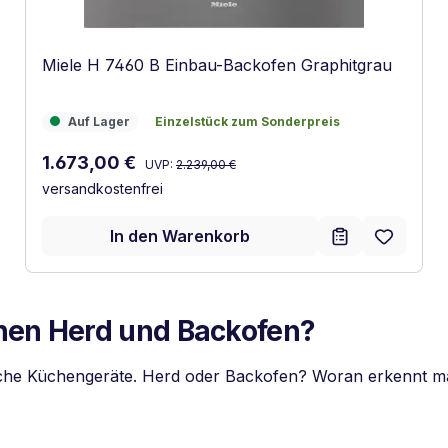
Miele H 7460 B Einbau-Backofen Graphitgrau
Auf Lager
Einzelstück zum Sonderpreis
Auf Lager
Einzelstück zum Sonderpreis
Regulärer Preis:
Verkaufspreis:
1.673,00 €
UVP:
2.239,00 €
versandkostenfrei
In den Warenkorb
chen Herd und Backofen?
iche Küchengeräte. Herd oder Backofen? Woran erkennt m