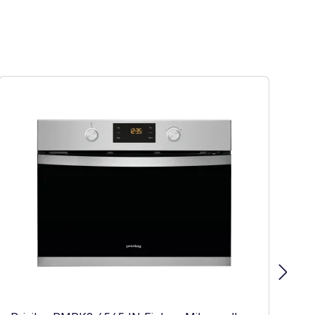
 Effizienz (A+++ bis D)