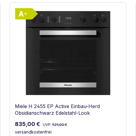
Vollständiges Energielabel anzeigen
gste Effizienz (A+++ bis D)
Energieklasse A+. Höchste bis niedrigste
Miele H 2455 EP Active Einbau-Herd
Obsidianschwarz Edelstahl-Look
Regulärer Preis:
Verkaufspreis:
835,00 €
UVP:
929,00 €
versandkostenfrei