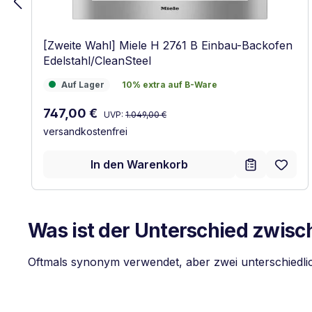
[Zweite Wahl] Miele H 2761 B Einbau-Backofen
Edelstahl/CleanSteel
Auf Lager
10% extra auf B-Ware
Auf Lager
10% extra auf B-Ware
Regulärer Preis:
Verkaufspreis:
747,00 €
UVP:
1.049,00 €
versandkostenfrei
In den Warenkorb
Was ist der Unterschied zwis
Oftmals synonym verwendet, aber zwei unterschiedl