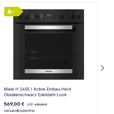
Vollständiges Energielabel anzeigen
 Effizienz (A+++ bis D)
Energieklasse A+. Höchste bis niedrigste Effi
Miele H 2455 I Active Einbau-Herd
Mi
Obsidianschwarz Edelstahl-Look
Ob
Regulärer Preis:
Verkaufspreis:
Ve
569,00 €
7
UVP:
629,00 €
versandkostenfrei
ve