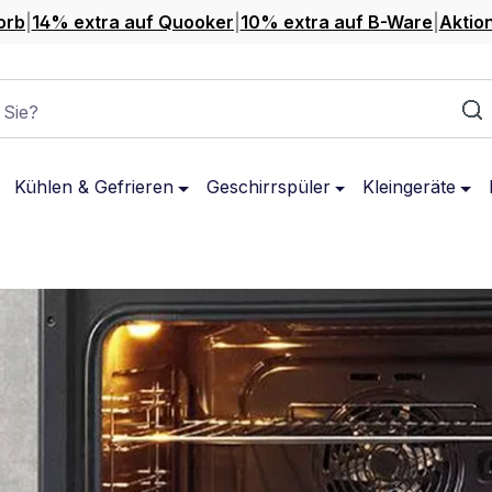
orb
|
14% extra auf Quooker
|
10% extra auf B-Ware
|
Aktio
 Sie?
Kühlen & Gefrieren
Geschirrspüler
Kleingeräte