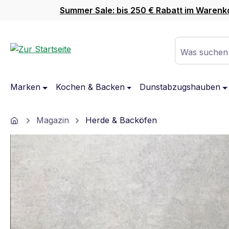
Summer Sale: bis 250 € Rabatt im Warenk
m Hauptinhalt springen
Zur Suche springen
Zur Hauptnavigation springen
Was suchen
Marken
Kochen & Backen
Dunstabzugshauben
Home
Magazin
Herde & Backöfen