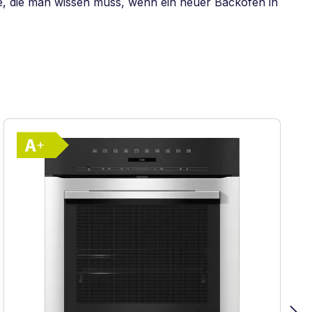
e, die man wissen muss, wenn ein neuer Backofen in
Vollständiges Energielabel anzeigen
Effizienz (A+++ bis D)
Energieklasse A+. Höchste bis niedrigste Eff