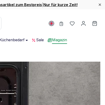
nsartikel zum Bestpreis
|
Nur für kurze Zeit!
Du hast 0 Produ
Ware
Küchenbedarf
Sale
Magazin