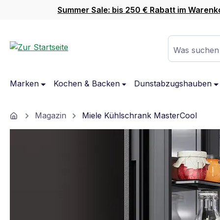
Summer Sale: bis 250 € Rabatt im Warenk
m Hauptinhalt springen
Zur Suche springen
Zur Hauptnavigation springen
Was suchen
Marken
Kochen & Backen
Dunstabzugshauben
Home
Magazin
Miele Kühlschrank MasterCool