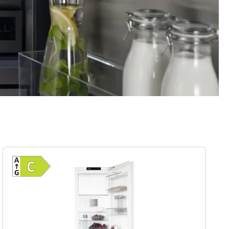
Vollständiges Energielabel anzeigen
fizienz (A-G)
Energieklasse C. Höchste bis niedrigste Effi