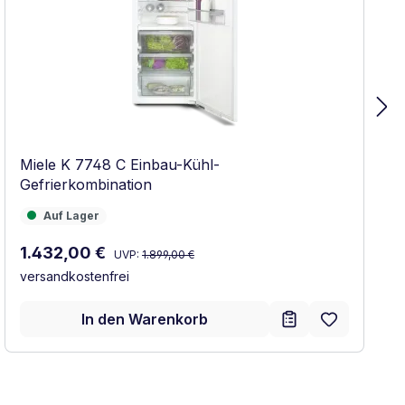
Miele K 7748 C Einbau-Kühl-
Gefrierkombination
Auf Lager
Auf Lager
Regulärer Preis:
Verkaufspreis:
1.432,00 €
UVP:
1.899,00 €
versandkostenfrei
In den Warenkorb