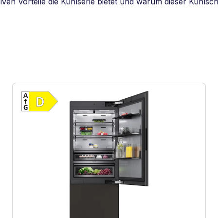
siven Vorteile die Kühlserie bietet und warum dieser Kühls
Vollständiges Energielabel anzeigen
 Effizienz (A-G)
Energieklasse D. Höchste bis niedrigste Ef