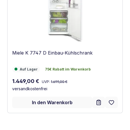
Miele K 7747 D Einbau-Kühlschrank
Auf Lager
75€ Rabatt im Warenkorb
Auf Lager
75€ Rabatt im Warenkorb
Regulärer Preis:
Verkaufspreis:
1.449,00 €
UVP:
1.699,00 €
versandkostenfrei
In den Warenkorb