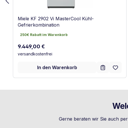
Miele KF 2902 Vi MasterCool Kühl-
Gefrierkombination
250€ Rabatt im Warenkorb
250€ Rabatt im Warenkorb
Regulärer Preis:
9.449,00 €
versandkostenfrei
In den Warenkorb
Wel
Gerne beraten wir Sie auch per