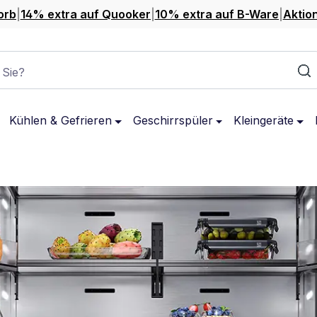
orb
|
14% extra auf Quooker
|
10% extra auf B-Ware
|
Aktio
 Sie?
Kühlen & Gefrieren
Geschirrspüler
Kleingeräte