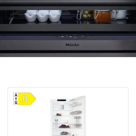
Vollständiges Energielabel anzeigen
 Effizienz (A-G)
Energieklasse D. Höchste bis niedrigste Ef