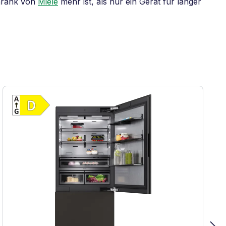
chrank von
Miele
mehr ist, als nur ein Gerät für länger
Vollständiges Energielabel anzeigen
fizienz (A-G)
Energieklasse D. Höchste bis niedrigste Effi