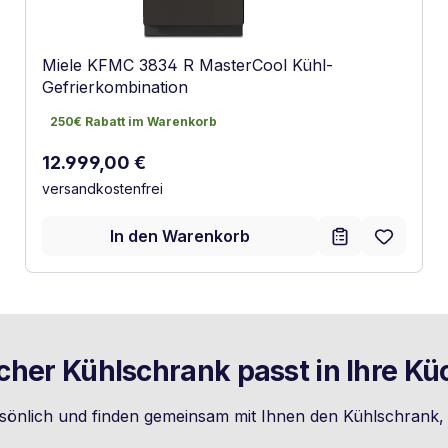
Miele KFMC 3834 R MasterCool Kühl-
Gefrierkombination
250€ Rabatt im Warenkorb
250€ Rabatt im Warenkorb
Regulärer Preis:
12.999,00 €
versandkostenfrei
In den Warenkorb
cher Kühlschrank passt in Ihre Kü
sönlich und finden gemeinsam mit Ihnen den Kühlschrank, d