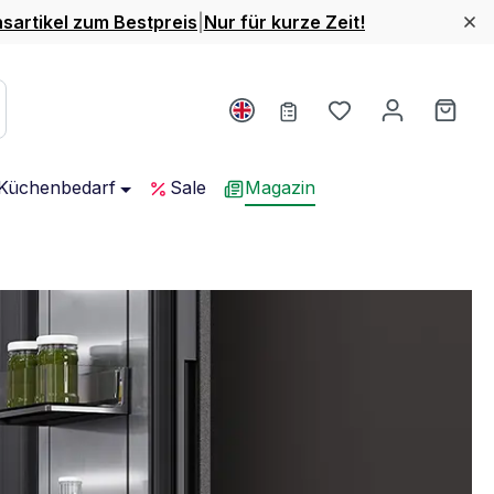
nsartikel zum Bestpreis
|
Nur für kurze Zeit!
Du hast 0 Produ
Ware
Küchenbedarf
Sale
Magazin