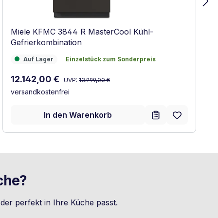
Miele KFMC 3844 R MasterCool Kühl-
Gefrierkombination
Auf Lager
Einzelstück zum Sonderpreis
Auf Lager
Einzelstück zum Sonderpreis
Regulärer Preis:
Verkaufspreis:
12.142,00 €
UVP:
13.999,00 €
versandkostenfrei
In den Warenkorb
che?
er perfekt in Ihre Küche passt.