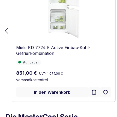
Miele KD 7724 E Active Einbau-Kühl-
Gefrierkombination
Auf Lager
Auf Lager
Regulärer Preis:
Verkaufspreis:
851,00 €
UVP:
1.079,00 €
versandkostenfrei
In den Warenkorb
Die MasterCool Serie