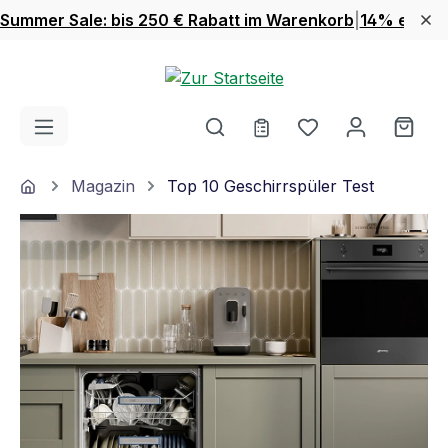
Summer Sale: bis 250 € Rabatt im Warenkorb
|
14% extra 
Zum Hauptinhalt springen
Du hast 0 Produ
Ware
Home
Magazin
Top 10 Geschirrspüler Test