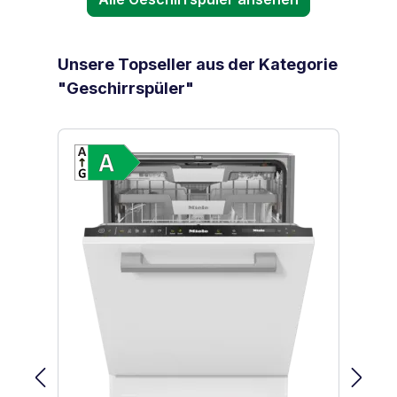
Produktgalerie überspringen
Unsere Topseller aus der Kategorie
"Geschirrspüler"
Vollständiges Energielabel anzeigen
Energieklasse A. Höchste bis niedrig