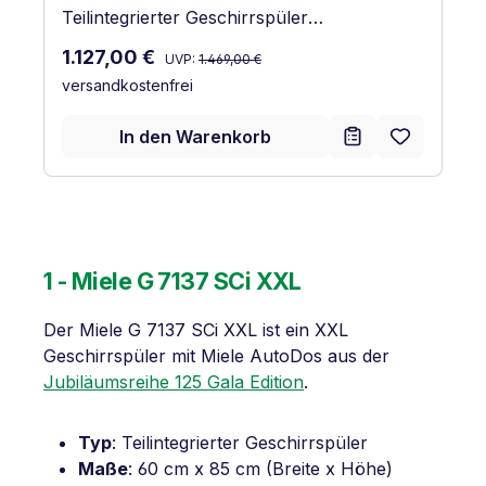
Teilintegrierter Geschirrspüler
Edelstahl/CleanSteel
Regulärer Preis:
Verkaufspreis:
1.127,00 €
UVP:
1.469,00 €
versandkostenfrei
In den Warenkorb
1 - Miele G 7137 SCi XXL
Der Miele G 7137 SCi XXL ist ein XXL
Geschirrspüler mit Miele AutoDos aus der
Jubiläumsreihe 125 Gala Edition
.
Typ
: Teilintegrierter Geschirrspüler
Maße
: 60 cm x 85 cm (Breite x Höhe)