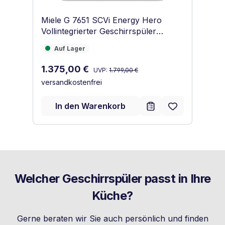
Miele G 7651 SCVi Energy Hero
Mi
Vollintegrierter Geschirrspüler
Ge
Obsidianschwarz
Auf Lager
A
Auf Lager
7
7
Regulärer Preis:
Verkaufspreis:
1.375,00 €
UVP:
1.799,00 €
versandkostenfrei
Ve
1
ve
In den Warenkorb
Welcher Geschirrspüler passt in Ihre
Küche?
Gerne beraten wir Sie auch persönlich und finden