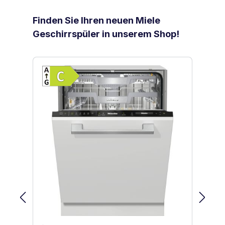
Produktgalerie überspringen
Finden Sie Ihren neuen Miele
Geschirrspüler in unserem Shop!
Vollständiges Energielabel anzeigen
Energieklasse C. Höchste bis niedrig