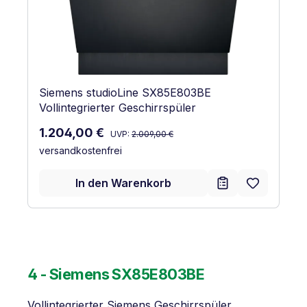
Siemens studioLine SX85E803BE
Vollintegrierter Geschirrspüler
Regulärer Preis:
Verkaufspreis:
1.204,00 €
UVP:
2.009,00 €
versandkostenfrei
In den Warenkorb
4 - Siemens SX85E803BE
Vollintegrierter Siemens Geschirrspüler