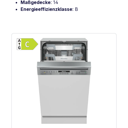
Maßgedecke
: 14
Energieeffizienzklasse
: B
Vollständiges Energielabel anzeigen
Energieklasse C. Höchste bis niedrigste 