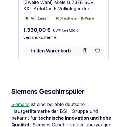
[Zweite Wahl] Miele G 7378 SCVi
[Z
XXL AutoDos E Vollintegrierter
En
Geschirrspüler Obsidianschwarz
Ge
Auf Lager
10% extra auf B-Ware
A
Auf Lager
10% extra auf B-Ware
Regulärer Preis:
Verkaufspreis:
Ve
1.330,00 €
1
UVP:
1.649,00 €
versandkostenfrei
ve
In den Warenkorb
Siemens Geschirrspüler
Siemens
ist eine beliebte deutsche
Hausgerätemarke der BSH-Gruppe und
bekannt für
technische Innovation und hohe
Qualität
. Siemens Geschirrspüler überzeugen