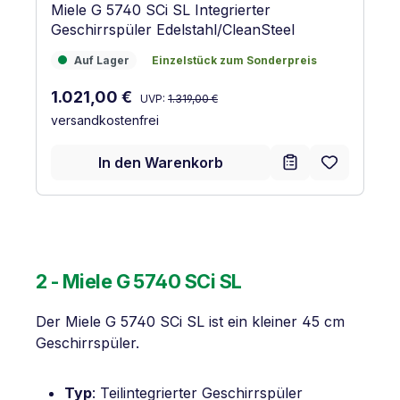
Miele G 5740 SCi SL Integrierter
Geschirrspüler Edelstahl/CleanSteel
Auf Lager
Einzelstück zum Sonderpreis
Auf Lager
Einzelstück zum Sonderpreis
Regulärer Preis:
Verkaufspreis:
1.021,00 €
UVP:
1.319,00 €
versandkostenfrei
In den Warenkorb
2 - Miele G 5740 SCi SL
Der Miele G 5740 SCi SL ist ein kleiner 45 cm
Geschirrspüler.
Typ
: Teilintegrierter Geschirrspüler