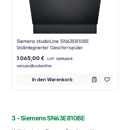
Siemens studioLine SN63E810BE
Vollintegrierter Geschirrspüler
Regulärer Preis:
Verkaufspreis:
1.065,00 €
UVP:
1.599,00 €
versandkostenfrei
In den Warenkorb
3 - Siemens SN63E810BE